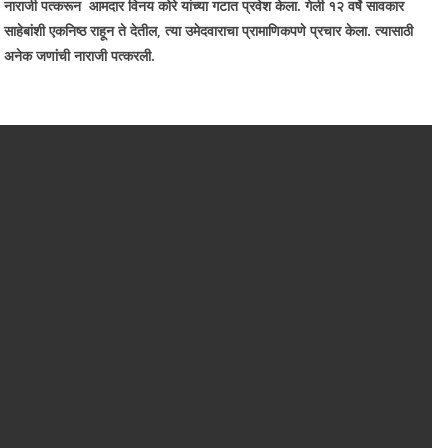
नाराजी पत्करून आमदार विनय कोरे यांच्या गटात प्रवेश केला. गेली १२ वर्षे सावकार
साहेबांशी एकनिष्ठ राहून ते देतील, त्या उमेदवाराचा प्रामाणिकपणे प्रचार केला. त्यासाठी
अनेक जणांची नाराजी पत्करली.