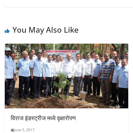
d
n
n
o
d
d
w
o
o
)
w
w
)
)
You May Also Like
विराज इंडस्ट्रीज मध्ये वृक्षारोपण
June 5, 2017