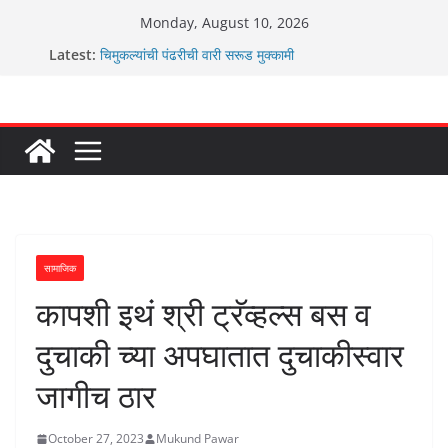
Skip
Monday, August 10, 2026
to
ग्रामपंचायत बांबवडे मध्ये “आण्णाभाऊ साठे” यांची जयंती संपन्न
Latest:
चिमुकल्यांची पंढरीची वारी सरूड मुक्कामी
content
रणवीरसिंग गायकवाड यांचे कार्यकर्ते कॉंग्रेस च्या वाटेवर
कर्णसिंह यांचा जनसुराज्य प्रवेश भविष्याला समोर ठेवून ?
आम्ही वारस सह्याद्रीचे कौतुक सोहळा २०२६
सामाजिक
कापशी इथं श्री ट्रॅव्हल्स बस व
दुचाकी च्या अपघातात दुचाकीस्वार
जागीच ठार
October 27, 2023
Mukund Pawar