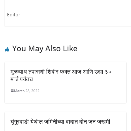
e
n
n
w
e
e
w
w
w
i
w
w
Editor
n
i
i
d
n
n
o
d
d
w
o
o
)
w
w
)
)
You May Also Like
मुळव्याध तपासणी शिबीर फक्त आज आणि उद्या ३०
मार्च पर्यंतच
March 28, 2022
घुंगुरवाडी येथील जमिनीच्या वादात दोन जन जखमी