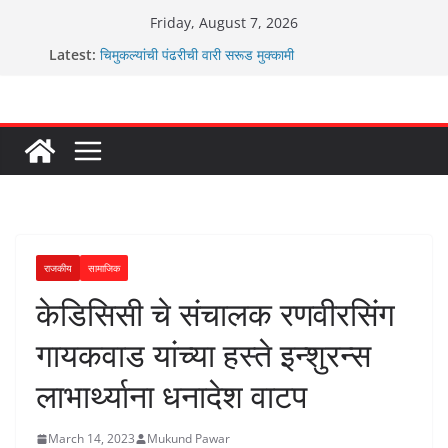
Skip
Friday, August 7, 2026
to
Latest:
चिमुकल्यांची पंढरीची वारी सरूड मुक्कामी
content
रणवीरसिंग गायकवाड यांचे कार्यकर्ते कॉंग्रेस च्या वाटेवर
कर्णसिंह यांचा जनसुराज्य प्रवेश भविष्याला समोर ठेवून ?
आम्ही वारस सह्याद्रीचे कौतुक सोहळा २०२६
ग्रामपंचायत बांबवडे मध्ये “आण्णाभाऊ साठे” यांची जयंती संपन्न
राजकीय
सामाजिक
केडिसिसी चे संचालक रणवीरसिंग
गायकवाड यांच्या हस्ते इन्शुरन्स
लाभार्थ्याना धनादेश वाटप
March 14, 2023
Mukund Pawar