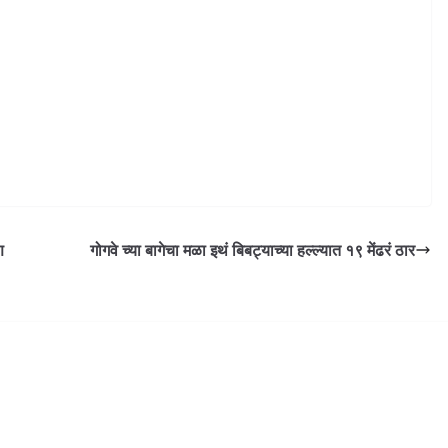
ण
गोगवे च्या बागेचा मळा इथं बिबट्याच्या हल्ल्यात १९ मेंढरं ठार