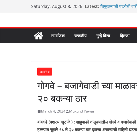
Skip
Latest:
चिमुकल्यांची पंढरीची वार
Saturday, August 8, 2026
to
रणवीरसिंग गायकवाड यांचे क
कर्णसिंह यांचा जनसुराज्य
content
आम्ही वारस सह्याद्रीचे
ग्रामपंचायत बांबवडे मध्य
सामाजिक
राजकीय
गुन्हे विश्व
क्रिडा
सामाजिक
गोगवे – बजागेवाडी च्या माळावर
२० बकऱ्या ठार
March 4, 2024
Mukund Pawar
बांबवडे (दशरथ खुटाळे ) : शाहुवाडी तालुक्यातील गोगवे व बजागेवाडी 
हल्ल्यात सुमारे १८ ते २० बकऱ्या ठार झाल्या असल्याची माहिती घट