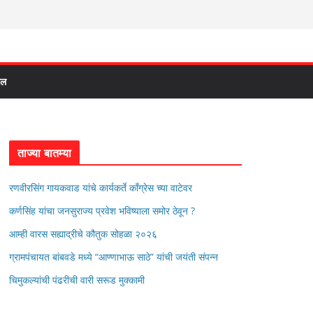
दल
ताज्या बातम्या
रणवीरसिंग गायकवाड यांचे कार्यकर्ते कॉंग्रेस च्या वाटेवर
कर्णसिंह यांचा जनसुराज्य प्रवेश भविष्याला समोर ठेवून ?
आम्ही वारस सह्याद्रीचे कौतुक सोहळा २०२६
ग्रामपंचायत बांबवडे मध्ये “आण्णाभाऊ साठे” यांची जयंती संपन्न
चिमुकल्यांची पंढरीची वारी सरूड मुक्कामी