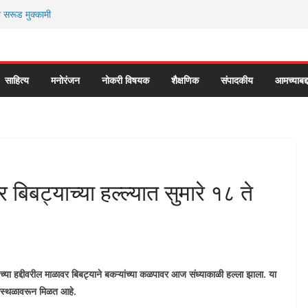
ी सरूड मुक्कामी
ार्यकर्ते कॉंग्रेस च्या वाटेवर
 प्रवेश भविष्याला समोर ठेवून ?
 कौतुक सोहळा २०२६
े “आण्णाभाऊ साठे” यांची जयंती संपन्न
साहित्य
मनोरंजन
नोकरी विषयक
शैक्षणिक
संपादकीय
आमच्याबद्
 बिबट्याच्या हल्ल्यात सुमारे १८ ते
च्या हद्दीवरील माळावर बिबट्याने बकऱ्यांच्या कळपावर आज संध्याकाळी हल्ला झाला. या
नास्थळावरून मिळत आहे.