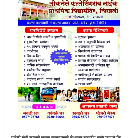
यावेळी कुंभी कासारी साखर कारखान्याचे चेअरमन चंद्रदीप नरके म्हणाले कि,