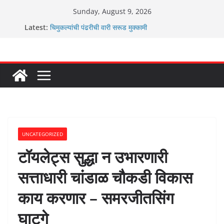
Skip
Sunday, August 9, 2026
to
ग्रामपंचायत बांबवडे मध्ये “आण्णाभाऊ साठे” यांची जयंती संपन्न
Latest:
चिमुकल्यांची पंढरीची वारी सरूड मुक्कामी
content
रणवीरसिंग गायकवाड यांचे कार्यकर्ते कॉंग्रेस च्या वाटेवर
कर्णसिंह यांचा जनसुराज्य प्रवेश भविष्याला समोर ठेवून ?
आम्ही वारस सह्याद्रीचे कौतुक सोहळा २०२६
UNCATEGORIZED
टॉयलेट्स सुद्धा न उभारणारी
सत्ताधारी चांडाळ चौकडी विकास
काय करणार – समरजीतसिंग
घाटगे