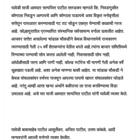
यावेळी माजी आमदार सत्यजित पाटील सरुडकर म्हणाले कि, निवडणुकीत
कोणाला निवडून आणायचे आणि कोणाला पाडायचे अशा विकृत मनोवृत्तीला
सत्तेतून पायउतार करण्यासाठी गट तट सोडून एकत्र येण्याची काळाची गरज
आहे. कोल्हापुरातील प्रस्थापित संस्थानिक सर्वसामान्य वर्गाला डावलीत आहेत.
आजवर सत्तेत असलेल्या चांडाळ चौकडीने केवळ विधानसभेचे राजकारण
जपण्यासाठी गेली २५ वर्षे शेतकऱ्यांना वेठीस धरले आहे.त्यांना बाजार समितीमध्ये
पिण्याच्या पाण्याची सोय करता आलेली नाही, निवासासाठी सोय नाही,
आंघोळीसाठी जागा आणि पाणी नाही, कोल्ड स्टोरेज ची मागणी गेली अनेक वर्षे
धूळखात पडली आहे. अशा अनेक मागण्या बाकी आहेत. या चांडाळ चौकडी ने
केवळ संचालकांवर वर्चस्व गाजवून आपल्या पापाचे खापर संचालकांवर फोडले
आहे. परंतु आम्ही आत्ता खऱ्या अर्थाने बळीराजा ला राजा बनविण्याचा विडा
उचलला आहे. असे मत माजी आमदार सत्यजित पाटील यांनी यावेळी व्यक्त केले.
यावेळी बाबासाहेब पाटील आसुर्लेकर, अजित पाटील, उत्तम कांबळे, आदी
मान्यवरांनी आपली मनोगते व्यक्त केलीत.