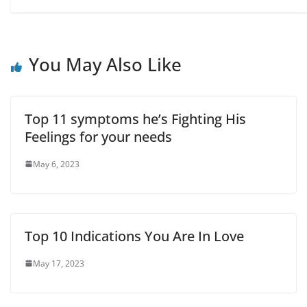
w
o
o
)
w
w
)
)
You May Also Like
Top 11 symptoms he’s Fighting His
Feelings for your needs
May 6, 2023
Top 10 Indications You Are In Love
May 17, 2023