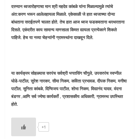
दरम्यान ध्वजारोहणाचा मान श्री महदेव कांबळे यांना मिळाल्यामुळे त्यांचे
अंत:करण भरून आलेलहायला मिळाले. एकेकाळी जे हात ध्वजाच्या दोऱ्या
बांधताना सराईतपणे चालत होते. तेच हात आज ध्वज फडकवताना थरथरताना
दिसले. एकंदरीत काय सामान्य माणसाला किमत द्यायला प्रत्येकाने शिकले
पाहिजे. हेच या नव्या चेहऱ्यांनी ग्रामस्थांना दाखवून दिले.
या कार्यक्रम सोहळ्यास सरपंच सर्वश्री भगतसिंग चौगुले, उपसरपंच स्वप्नील
घोडे-पाटील, सुरेश नारकर, सीमा निकम, कविता प्रभावळ, दीपक निकम, मनीषा
पाटील, सुनिता कांबळे, दिग्विजय पाटील, शोभा निकम, विद्यानंद यादव, वंदना
बंडगर ,आणि सर्व ज्येष्ठ कार्यकर्ते , प्रशासकीय अधिकारी, ग्रामस्थ उपस्थित
होते.
+1