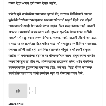
करून देवून आपण पूर्ण करून देणार आहोत.
यावेळी श्री रणवीरसिंग गायकवाड म्हणाले कि
,
स्वराज्य निर्मितीसाठी आमच्या
पूर्वजांनी नेसरीच्या रणसंग्रामात आपल्या सर्वस्वाची आहुती दिली. त्या बहिर्जी
गायकवाडांचे आम्ही थेट बारावे वंशज आहोत. दिला शब्द मोडणार नाही. यासाठी
आपल्या सहकार्याची आवश्यकता आहे. इथल्या प्रत्येक शेतकऱ्याच्या पाठीशी
ठामपणे उभे राहू. इथला तरुण बेरोजगार राहणार नाही. यासाठी जीवाचे रान करू.
यासाठी या मतदारसंघात जिल्हापरिषद साठी सौ राजकुंवर रणवीरसिंग गायकवाड
,
पंचायत समिती साठी श्री अभयसिंह बाळासाहेब चौगुले, व सौ लक्ष्मी बाबुराव
पाटील या उमेदवारांच्या घड्याळ या चीन्हासामोरील बटन दाबून त्यांना भरघोस
मतांनी निवडून द्या. हीच स्व. अजितदादांना श्रद्धांजली ठरेल, आणि नेसरीच्या
रणसंग्रामातील हुतात्म्यांना मानवंदना ठरेल, असे मत जिल्हा बँकेचे संचालक
रणवीरसिंग गायकवाड यांनी एसपीएस न्यूज शी बोलताना व्यक्त केले..
0
Share this: