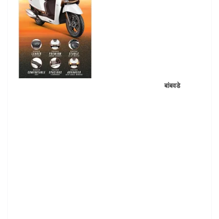
बांबवडे