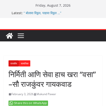
Skip
Friday, August 7, 2026
to
Latest:
“ बोलावा विठ्ठल, पाहावा विठ्ठल …”
content
आम्ही वारस सह्याद्रीचे कौतुक सोहळा २०२६
ग्रामपंचायत बांबवडे मध्ये “आण्णाभाऊ साठे” यांची जयंती संपन्न
चिमुकल्यांची पंढरीची वारी सरूड मुक्कामी
ग्रामपंचायत बांबवडे च्या वतीने ४५० एनसीएमसी कार्ड वितरीत
राजकीय
सामाजिक
निर्मिती आणि सेवा हाच खरा “वसा”
–सौ राजकुंवर गायकवाड
February 3, 2026
Mukund Pawar
Share this on WhatsApp