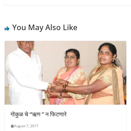
i
w
w
n
i
i
d
n
n
o
d
d
w
o
o
)
w
w
)
)
You May Also Like
गोकुळ चे “ऋण ” न फिटणारे
August 7, 2017