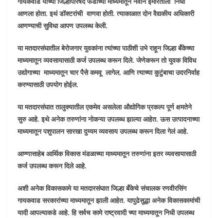
गायकवाड यांच्या जिल्हापरिषद फंडाच्या माध्यमातून नवीन इमारतीला निधी
आणला होता. इथं डॉक्टरांची वाणवा होती. त्याकाळात दोन वैद्यकीय अधिकारी
आणण्याची सुविधा आपण उपलब्ध केली.
या मतदारसंघातील बेरोजगार युवकांना त्यांच्या पाठीशी उभे राहून जिल्हा बँकेच्या
माध्यमातून व्यवसायासाठी कर्ज उपलब्ध करून दिले. जेणेकरून तो युवक विविध
उद्योगाच्या माध्यमातून चार पैसे कमवू लागेल, आणि त्याच्या कुटुंबाचा उदरनिर्वाह
करण्यासाठी उपयोग होईल.
या मतदारसंघात तालुक्यातील एकमेव असलेला औद्योगिक प्रकल्प पूर्ण क्षमतेने
सुरु आहे. इथे अनेक तरुणांना नोकऱ्या उपलब्ध झाल्या आहेत. ऊस उत्पादनाच्या
माध्यमातून पशुपालन सारखा दुय्यम व्यवसाय उपलब्ध करून दिला गेलं आहे.
आण्णासाहेब आर्थिक विकास मंडळाच्या माध्यमातून तरुणांना इतर व्यवसायासाठी
कर्ज उपलब्ध करून दिले आहे.
अशी अनेक विकासकामे या मतदारसंघात जिल्हा बँकेचे संचालक रणवीरसिंग
गायकवाड सरकारांच्या माध्यमातून झाली आहेत. यापुढेसुद्धा अनेक विकासकामांची
यादी आपल्याकडे आहे. हि सर्वच कामे राष्ट्रवादी च्या माध्यमातून निधी उपलब्ध