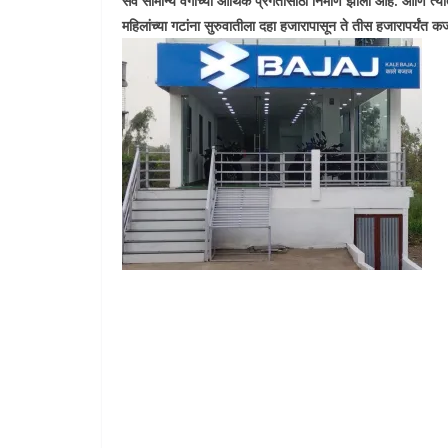
सर्व सामान्य वर्गाच्या आर्थिक प्रगतीसाठी निर्माण झाली आहे. आणि त्य
महिलांच्या गटांना सुरुवातीला दहा हजारापासून ते तीस हजारापर्यंत क