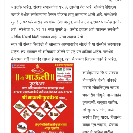
० इतके आहेत. संस्था सभासदांना १५ % लाभांश देत आहे. संस्थेचे वैशिष्ठ्य
म्हणजे येथील कर्मचाऱ्यांना पेन्शन योजना लागू करण्यात आली आहे. संस्थेकडे
सुमारे ३,५००/- करोड रुपयांच्या ठेवी असून, कर्ज वाटप २,७००/-करोड इतके
आहे. संस्थेचा २०२२-२३ नफा सुमारे ३५ करोड इतका आहे.यावरून संस्थेची
आर्थिक स्थिती किती भक्कम आहे, याचा अंदाज येतो.
सदर ची संस्था चिकोडी चे खासदार आण्णासाहेब जोल्ले हे या संस्थेचे संस्थापक
आहेत. तर आमदार सौ शशिकला जोल्ले या सह संस्थापिका आहेत. संस्थेचे
चेअरमन श्री जयानंद जाधव हे असून, व्हा. चेअरमन सिद्राम गडदे हे आहेत.
कार्यक्रमास जि.प.सदस्य
विजयसिंह बोरगे, बांबवडे
गावाचे लोकनियुक्त सरपंच
भगतसिंग चौगुले, बाळासाहेब
कुलकर्णी, बाबुराव पाटील,
डॉ.सुभाष पाटील, माजी
सरपंच विष्णू यादव, विद्यानंद
यादव ग्रा.सदस्य, थेरगाव
मयूर चे अनिल पाटील,