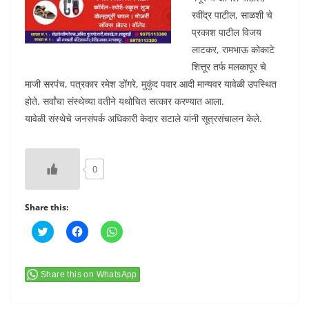
रवींद्र पाटील, साळशी चे
प्रकाश पाटील विजय
लाटकर, रामभाऊ कोकाटे
शित्तूर तर्फ मलकापूर चे
माजी सरपंच, पत्रकार रमेश डोंगरे, मुकुंद पवार आदी मान्यवर यावेळी उपस्थित
होते. सर्वांचा संस्थेच्या वतीने यथोचित सत्कार करण्यात आला.
यावेळी संस्थेचे जनसंपर्क अधिकारी केदार सटाले यांनी सूत्रसंचालन केले.
0
Share this:
C
C
C
l
l
l
i
i
i
c
c
c
k
k
k
t
t
t
Share this on WhatsApp
o
o
o
s
s
s
h
h
h