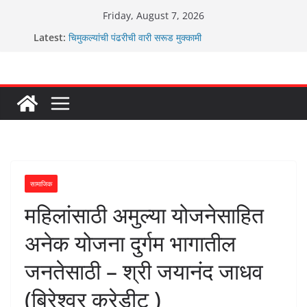
Skip
Friday, August 7, 2026
to
Latest:
चिमुकल्यांची पंढरीची वारी सरूड मुक्कामी
content
रणवीरसिंग गायकवाड यांचे कार्यकर्ते कॉंग्रेस च्या वाटेवर
कर्णसिंह यांचा जनसुराज्य प्रवेश भविष्याला समोर ठेवून ?
आम्ही वारस सह्याद्रीचे कौतुक सोहळा २०२६
ग्रामपंचायत बांबवडे मध्ये “आण्णाभाऊ साठे” यांची जयंती संपन्न
सामाजिक
महिलांसाठी अमुल्या योजनेसाहित
अनेक योजना दुर्गम भागातील
जनतेसाठी – श्री जयानंद जाधव
(बिरेश्वर क्रेडीट )