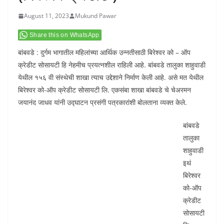
August 11, 2023
Mukund Pawar
Share this on WhatsApp
बांबवडे : दुर्गम भागातील महिलांच्या आर्थिक उन्नतीसाठी बिरेश्वर को – ऑप
क्रेडीट सोसायटी हि नेहमीच प्रयत्नशील राहिली आहे. बांबवडे तालुका शाहुवाडी
येथील १५६ वी संस्थेची शाखा त्याच उद्देशाने निर्माण केली आहे. असे मत येथील
बिरेश्वर को-ऑप क्रेडीट सोसायटी लि. एकसंबा शाखा बांबवडे चे चेअरमन
जयानंद जाधव यांनी उद्घाटन प्रसंगी पत्रकारांशी बोलताना व्यक्त केले.
बांबवडे
तालुका
शाहुवाडी
इथं
बिरेश्वर
को-ऑप
क्रेडीट
सोसायटी