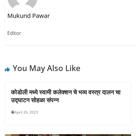
i
s
s
n
i
i
n
n
n
e
n
n
Mukund Pawar
w
e
e
w
w
w
i
w
w
n
i
i
d
n
n
Editor
o
d
d
w
o
o
)
w
w
)
)
You May Also Like
कोडोली मध्ये स्वामी कलेक्शन चे भव्य वस्त्र दालन चा
उद्घाटन सोहळा संपन्न
April 26, 2023