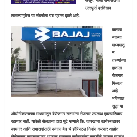
असून, याला सभासदांचा
उत्स्फूर्त प्रतिसाद
लाभल्यामुळेच या संघर्षाला यश प्राप्त झाले आहे.
कारखा
न्याच्या
माध्यमातू
न
तरुणांच्या
हाताला
रोजगार
मिळाला
आहे.
भविष्यात
सुद्धा या
औद्योगीकरणाच्या माध्यमातून बेरोजगार तरुणांना रोजगार उपलब्ध झाल्याशिवाय
रहाणार नाही. यावेळी बोलताना दादा पुढे म्हणाले कि, कारखाना कार्यस्थळावर
कामगार आणि सभासदांसाठी पन्नास बेड चे हॉस्पिटल निर्माण करणार आहोत.
जेणेकरून कारखान्यावर अपघात झाल्यास कर्मचाऱ्यांना तातडीने उपचार उपलंध