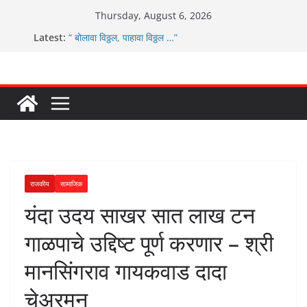
Skip
Thursday, August 6, 2026
to
Latest:
“ बोलावा विठ्ठल, पाहावा विठ्ठल …”
content
आम्ही वारस सह्याद्रीचे कौतुक सोहळा २०२६
ग्रामपंचायत बांबवडे मध्ये “आण्णाभाऊ साठे” यांची जयंती संपन्न
चिमुकल्यांची पंढरीची वारी सरूड मुक्कामी
ग्रामपंचायत बांबवडे च्या वतीने ४५० एनसीएमसी कार्ड वितरीत
राजकीय
सामाजिक
यंदा उदय साखर सात लाख टन
गाळपाचे उद्दिष्ट पूर्ण करणार – श्री
मानसिंगराव गायकवाड दादा
चेअरमन