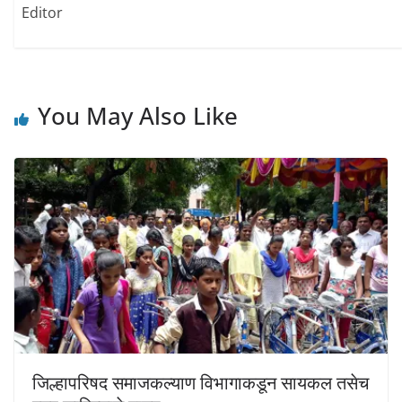
w
w
w
Editor
i
w
w
n
i
i
d
n
n
o
d
d
w
o
o
)
w
w
)
)
You May Also Like
जिल्हापरिषद समाजकल्याण विभागाकडून सायकल तसेच