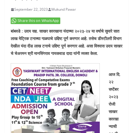
September 22, 2023
Mukund Pawar
Share this on WhatsApp
बांबवडे : उदय सह. साखर कारखाना यंदाच्या २०२३-२४ या वर्षाचे सुमारे सात
लाख मेट्रिक टनाच्या गाळपाचे उद्दिष्ट पूर्ण करणार आहे. तसेच डीस्टीलरी विभाग
देखील यंदा दीड लाख टनाचे उद्दिष्ट पूर्ण करणार आहे. असा विश्वास उदय साखर
चे चेअरमन श्री मानसिंगराव गायकवाड दादा यांनी व्यक्त केला.
आज दि.
२२
सप्टेंबर
२०२३
रोजी
साखर
कारखा
न्याची