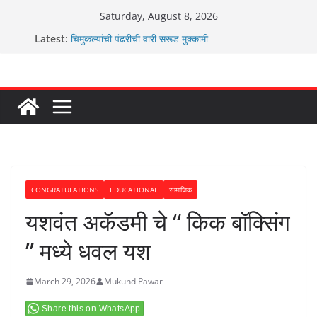
Skip
Saturday, August 8, 2026
to
Latest:
चिमुकल्यांची पंढरीची वारी सरूड मुक्कामी
content
रणवीरसिंग गायकवाड यांचे कार्यकर्ते कॉंग्रेस च्या वाटेवर
कर्णसिंह यांचा जनसुराज्य प्रवेश भविष्याला समोर ठेवून ?
आम्ही वारस सह्याद्रीचे कौतुक सोहळा २०२६
ग्रामपंचायत बांबवडे मध्ये “आण्णाभाऊ साठे” यांची जयंती संपन्न
CONGRATULATIONS
EDUCATIONAL
सामाजिक
यशवंत अकॅडमी चे “ किक बॉक्सिंग
” मध्ये धवल यश
March 29, 2026
Mukund Pawar
Share this on WhatsApp