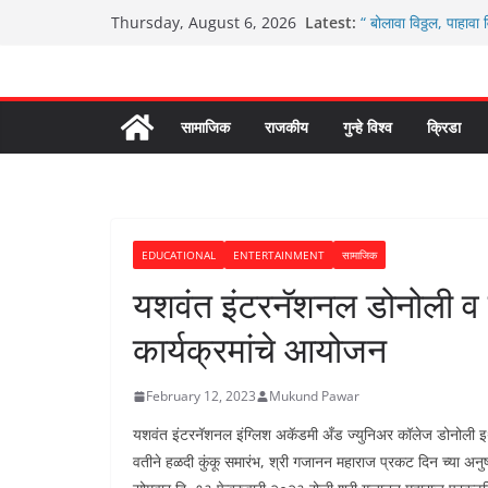
Skip
Latest:
“ बोलावा विठ्ठल, पाहावा 
Thursday, August 6, 2026
to
आम्ही वारस सह्याद्रीच
ग्रामपंचायत बांबवडे मध्
content
चिमुकल्यांची पंढरीची वा
ग्रामपंचायत बांबवडे च्
सामाजिक
राजकीय
गुन्हे विश्व
क्रिडा
EDUCATIONAL
ENTERTAINMENT
सामाजिक
यशवंत इंटरनॅशनल डोनोली व य
कार्यक्रमांचे आयोजन
February 12, 2023
Mukund Pawar
यशवंत इंटरनॅशनल इंग्लिश अकॅडमी अँड ज्युनिअर कॉलेज डोनोली इथं प्
वतीने हळदी कुंकू समारंभ, श्री गजानन महाराज प्रकट दिन च्या अनुषंगा