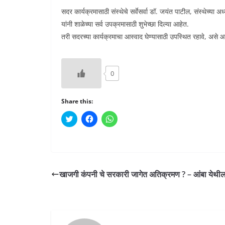
सदर कार्यक्रमासाठी संस्थेचे सर्वेसर्वा डॉ. जयंत पाटील, संस्थेच्या 
यांनी शाळेच्या सर्व उपक्रमासाठी शुभेच्छा दिल्या आहेत.
तरी सदरच्या कार्यक्रमाचा आस्वाद घेण्यासाठी उपस्थित रहावे, असे आ
0
Share this:
C
C
C
l
l
l
i
i
i
c
c
c
k
k
k
t
t
t
o
o
o
s
s
s
h
h
h
खाजगी कंपनी चे सरकारी जागेत अतिक्रमण ? – आंबा येथी
a
a
a
r
r
r
e
e
e
o
o
o
n
n
n
T
F
W
w
a
h
i
c
a