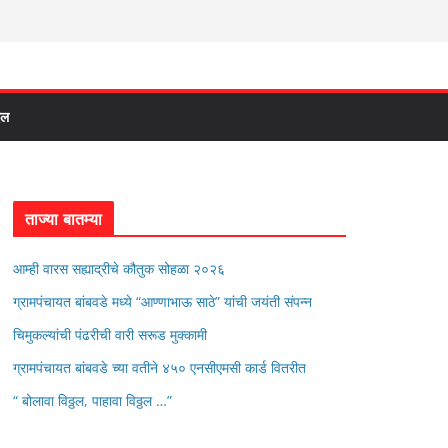
दल
ताज्या बातम्या
आम्ही वारस सह्याद्रीचे कौतुक सोहळा २०२६
ग्रामपंचायत बांबवडे मध्ये “आण्णाभाऊ साठे” यांची जयंती संपन्न
चिमुकल्यांची पंढरीची वारी सरूड मुक्कामी
ग्रामपंचायत बांबवडे च्या वतीने ४५० एनसीएमसी कार्ड वितरीत
“ बोलावा विठ्ठल, पाहावा विठ्ठल …”