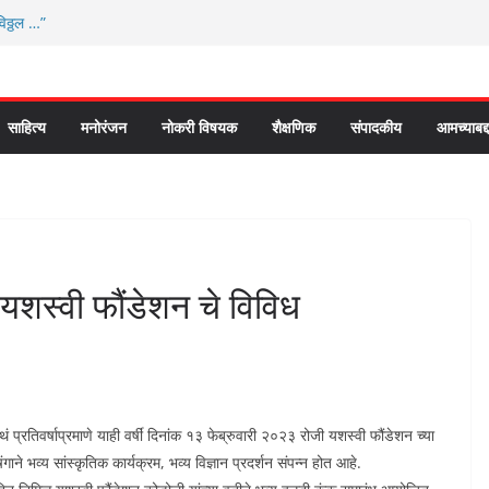
विठ्ठल …”
े कौतुक सोहळा २०२६
ये “आण्णाभाऊ साठे” यांची जयंती संपन्न
री सरूड मुक्कामी
या वतीने ४५० एनसीएमसी कार्ड वितरीत
साहित्य
मनोरंजन
नोकरी विषयक
शैक्षणिक
संपादकीय
आमच्याबद्
शस्वी फौंडेशन चे विविध
रतिवर्षाप्रमाणे याही वर्षीं दिनांक १३ फेब्रुवारी २०२३ रोजी यशस्वी फौंडेशन च्या
ने भव्य सांस्कृतिक कार्यक्रम, भव्य विज्ञान प्रदर्शन संपन्न होत आहे.