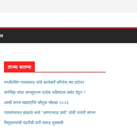
दल
ताज्या बातम्या
रणवीरसिंग गायकवाड यांचे कार्यकर्ते कॉंग्रेस च्या वाटेवर
कर्णसिंह यांचा जनसुराज्य प्रवेश भविष्याला समोर ठेवून ?
आम्ही वारस सह्याद्रीचे कौतुक सोहळा २०२६
ग्रामपंचायत बांबवडे मध्ये “आण्णाभाऊ साठे” यांची जयंती संपन्न
चिमुकल्यांची पंढरीची वारी सरूड मुक्कामी