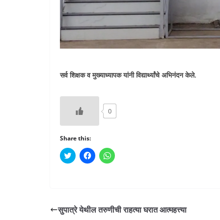
सर्व शिक्षक व मुख्याध्यापक यांनी विद्यार्थ्यांचे अभिनंदन केले.
0
Share this:
C
C
C
l
l
l
i
i
i
c
c
c
k
k
k
t
t
t
o
o
o
s
s
s
h
h
h
सुपात्रे येथील तरुणीची राहत्या घरात आत्महत्त्या
a
a
a
r
r
r