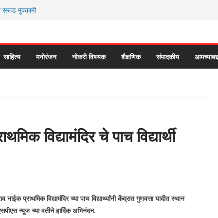
ी सरूड मुक्कामी
ार्यकर्ते कॉंग्रेस च्या वाटेवर
 प्रवेश भविष्याला समोर ठेवून ?
 कौतुक सोहळा २०२६
े “आण्णाभाऊ साठे” यांची जयंती संपन्न
साहित्य
मनोरंजन
नोकरी विषयक
शैक्षणिक
संपादकीय
आमच्याबद्
थमिक विद्यामंदिर चे पाच विद्यार्थी
ाईक प्राथमिक विद्यामंदिर च्या पाच विद्यार्थ्यांनी केंद्रात गुणवत्ता यादीत स्थान
 एसपीएस न्यूज च्या वतीने हार्दिक अभिनंदन.