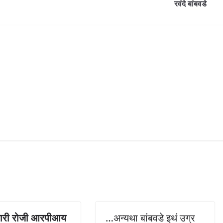
रवंदे बांबवडे
वारी रोजी आरपीआय
…अन्यथा बांबवडे इथं उग्र