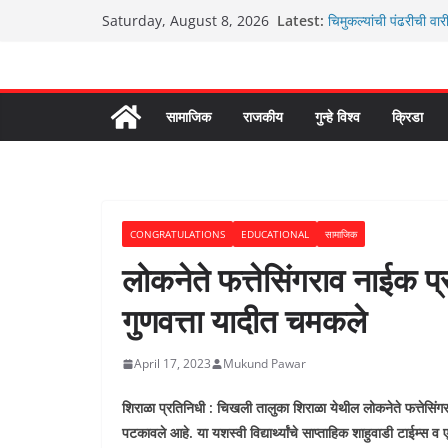
Skip
Latest:
चिमुकल्यांची पंढरीची वार
Saturday, August 8, 2026
to
रणवीरसिंग गायकवाड यांचे क
कर्णसिंह यांचा जनसुराज्य
content
आम्ही वारस सह्याद्रीचे
ग्रामपंचायत बांबवडे मध्य
सामाजिक
राजकीय
गुन्हे विश्व
क्रिडा
CONGRATULATIONS
EDUCATIONAL
सामाजिक
लोकनेते फत्तेसिंगराव नाईक प्रा
गुणवत्ता यादीत चमकले
April 17, 2023
Mukund Pawar
शिराळा प्रतिनिधी : चिखली तालुका शिराळा येथील लोकनेते फत्तेसिंगराव न
पटकावले आहे. या यशस्वी विद्यार्थ्यांचे साप्ताहिक शाहुवाडी टाईम्स व