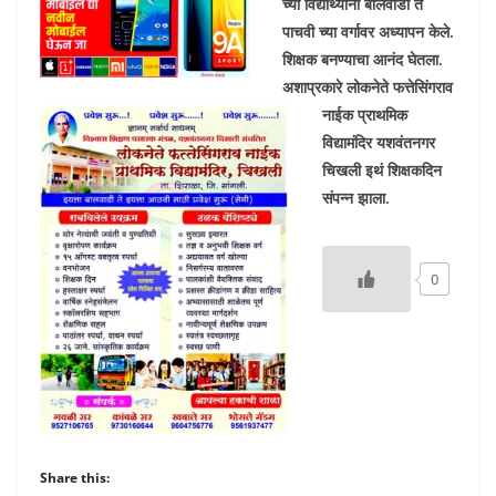
च्या विद्यार्थ्यांनी बालवाडी ते
पाचवी च्या वर्गावर अध्यापन केले.
शिक्षक बनण्याचा आनंद घेतला.
अशाप्रकारे लोकनेते फत्तेसिंगराव
नाईक प्राथमिक
विद्यामंदिर यशवंतनगर
चिखली इथं शिक्षकदिन
संपन्न झाला.
0
Share this: