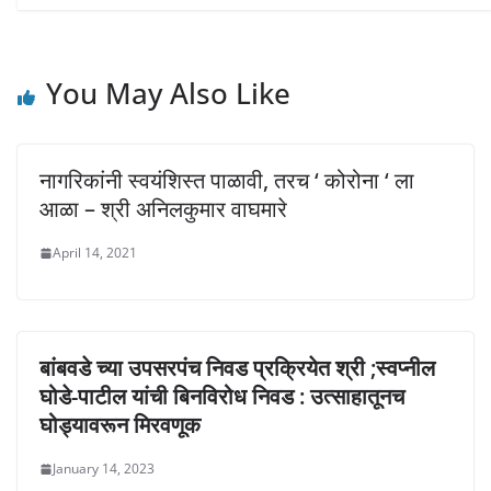
n
i
i
d
n
n
o
d
d
w
o
o
)
w
w
)
)
You May Also Like
नागरिकांनी स्वयंशिस्त पाळावी, तरच ‘ कोरोना ‘ ला
आळा – श्री अनिलकुमार वाघमारे
April 14, 2021
बांबवडे च्या उपसरपंच निवड प्रक्रियेत श्री ;स्वप्नील
घोडे-पाटील यांची बिनविरोध निवड : उत्साहातूनच
घोड्यावरून मिरवणूक
January 14, 2023