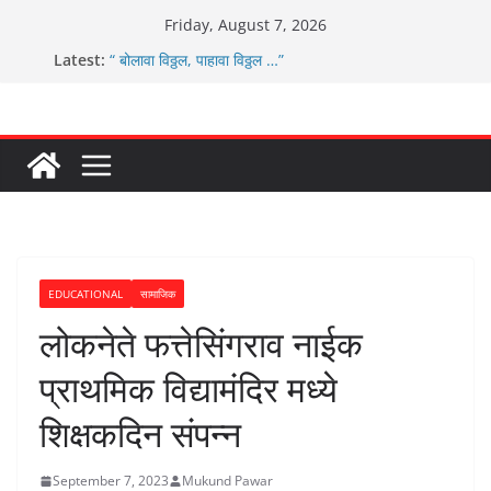
Skip
Friday, August 7, 2026
ग्रामपंचायत बांबवडे च्या वतीने ४५० एनसीएमसी कार्ड वितरीत
to
Latest:
“ बोलावा विठ्ठल, पाहावा विठ्ठल …”
content
आम्ही वारस सह्याद्रीचे कौतुक सोहळा २०२६
ग्रामपंचायत बांबवडे मध्ये “आण्णाभाऊ साठे” यांची जयंती संपन्न
चिमुकल्यांची पंढरीची वारी सरूड मुक्कामी
EDUCATIONAL
सामाजिक
लोकनेते फत्तेसिंगराव नाईक
प्राथमिक विद्यामंदिर मध्ये
शिक्षकदिन संपन्न
September 7, 2023
Mukund Pawar