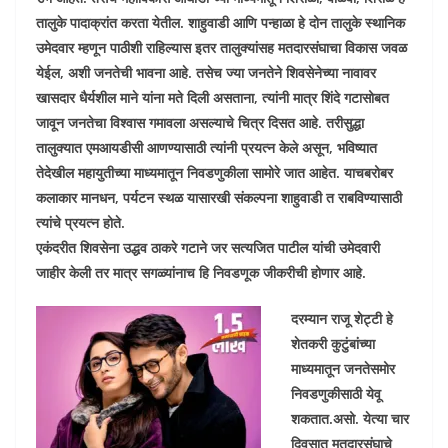
तालुके पादाक्रांत करता येतील. शाहुवाडी आणि पन्हाळा हे दोन तालुके स्थानिक
उमेदवार म्हणून पाठीशी राहिल्यास इतर तालुक्यांसह मतदारसंघाचा विकास जवळ
येईल, अशी जनतेची भावना आहे. तसेच ज्या जनतेने शिवसेनेच्या नावावर
खासदार धैर्यशील माने यांना मते दिली असताना, त्यांनी मात्र शिंदे गटासोबत
जावून जनतेचा विश्वास गमावला असल्याचे चित्र दिसत आहे. तरीसुद्धा
तालुक्यात एमआयडीसी आणण्यासाठी त्यांनी प्रयत्न केले असून, भविष्यात
तेदेखील महायुतीच्या माध्यमातून निवडणुकीला सामोरे जात आहेत. याचबरोबर
कलाकार मानधन, पर्यटन स्थळ यासारखी संकल्पना शाहुवाडी त राबविण्यासाठी
त्यांचे प्रयत्न होते.
एकंदरीत शिवसेना उद्धव ठाकरे गटाने जर सत्यजित पाटील यांची उमेदवारी
जाहीर केली तर मात्र सगळ्यांनाच हि निवडणूक जीकरीची होणार आहे.
दरम्यान राजू शेट्टी हे
शेतकरी कुटुंबांच्या
माध्यमातून जनतेसमोर
निवडणुकीसाठी येवू
शकतात.असो. येत्या चार
दिवसात मतदारसंघाचे