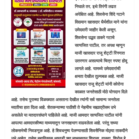
निघाले तर, इथे तिरंगी लढत
अपेक्षित आहे. शिवसेना शिंदे गटाने
विद्यमान खासदार धैर्यशील माने यांना
उमेदवारी जाहीर केली असून,
शिवसेना उद्धव ठाकरे गटाचे
सत्यजित पाटील, तर अपक्ष म्हणून
माजी खासदार राजू शेट्टी रिंगणात
उतरणार असल्याचे चित्र स्पष्ट होवू
लागले आहे. यामध्ये उमेदवारांची
क्षमता देखील तुल्यबळ आहे. माजी
खासदार राजू शेट्टी यांनी कोरोना
काळात जनतेसाठी मोठे योगदान दिले
आहे. तसेच पुराच्या विळख्यात असताना देखील त्यांनी सर्व सामान्य जनतेला
मदतीचा हात दिला आहे. शेतकऱ्याच्या पाठीशी ते नेहमीच सह्याद्रीसम उभे
असलेले या मतदारसंघाने पाहिलेले आहे. माजी आमदार सत्यजित पाटील यांनी
आपल्या आमदारकीच्या माध्यमातून जनसहभाग वाढवलेला आहे. परंतु सध्या
लोकसभेची निवडणूक आहे. हे शिवधनुष्य पेलण्यासाठी शिवसैनिक मोठ्या ताकदीने
उभे आहेत. तसेच महाविकास आघाडी च्या माध्यमातून शिराळा, वाळवा, शिरोळ हे