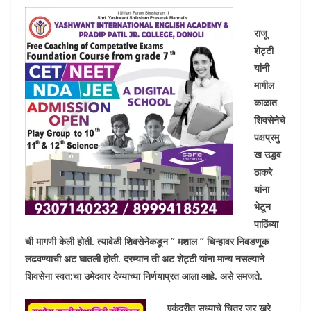
राजू
शेट्टी
यांनी
मागील
काळात
शिवसेनेचे
पक्षप्रमु
ख उद्धव
ठाकरे
यांना
भेटून
पाठिंब्या
ची मागणी केली होती. त्यावेळी शिवसेनेकडून ” मशाल ” चिन्हावर निवडणूक
लढवण्याची अट घातली होती. दरम्यान ती अट शेट्टी यांना मान्य नसल्याने
शिवसेना स्वत:चा उमेदवार देण्याच्या निर्णयाप्रत आला आहे. असे समजते.
एकंदरीत सध्याचे चित्र जर खरे