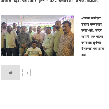
त. यावेळी सौ माधुरी संजय यादव या गृहिणी ने देखील रक्तदान केले. हि गोष्ट समाजासाठी
आजचा वाढदिवस
सोहळा संस्मरणीय
ठरला आहे. कारण
यावेळी फार मोठ्या
प्रमाणात शुभेच्छा
देण्यासाठी गर्दी झाली
होती.
+1