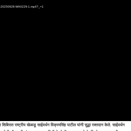
/VID-20250928-WA0229-1.mp4?_=1
िबिरात राष्ट्रीय खेळाडू साईवर्धन विक्रमसिंह पाटील यांनी सुद्धा रक्तदान केले. साईवर्धन