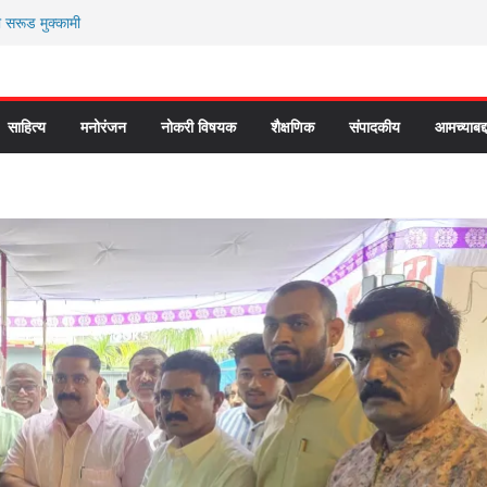
ी सरूड मुक्कामी
ार्यकर्ते कॉंग्रेस च्या वाटेवर
 प्रवेश भविष्याला समोर ठेवून ?
 कौतुक सोहळा २०२६
े “आण्णाभाऊ साठे” यांची जयंती संपन्न
साहित्य
मनोरंजन
नोकरी विषयक
शैक्षणिक
संपादकीय
आमच्याबद्