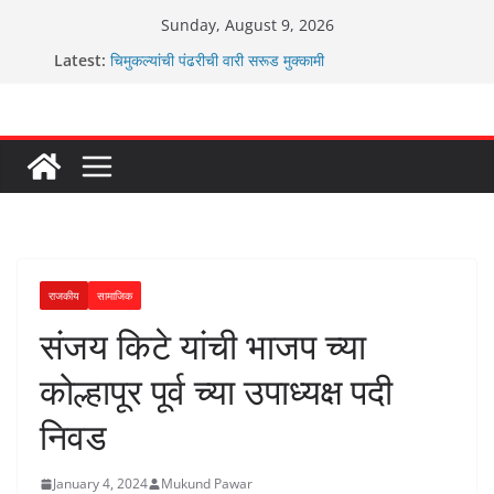
Skip
Sunday, August 9, 2026
to
Latest:
चिमुकल्यांची पंढरीची वारी सरूड मुक्कामी
content
रणवीरसिंग गायकवाड यांचे कार्यकर्ते कॉंग्रेस च्या वाटेवर
कर्णसिंह यांचा जनसुराज्य प्रवेश भविष्याला समोर ठेवून ?
आम्ही वारस सह्याद्रीचे कौतुक सोहळा २०२६
ग्रामपंचायत बांबवडे मध्ये “आण्णाभाऊ साठे” यांची जयंती संपन्न
राजकीय
सामाजिक
संजय किटे यांची भाजप च्या
कोल्हापूर पूर्व च्या उपाध्यक्ष पदी
निवड
January 4, 2024
Mukund Pawar