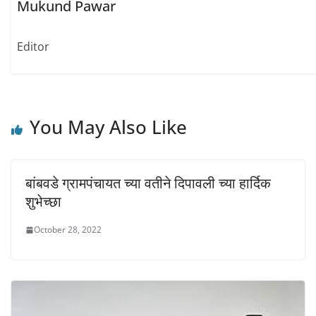
Mukund Pawar
n
n
n
e
n
n
w
e
e
w
w
w
i
w
w
Editor
n
i
i
d
n
n
o
d
d
w
o
o
)
w
w
)
)
You May Also Like
बांबवडे ग्रामपंचायत च्या वतीने दिपावली च्या हार्दिक
शुभेच्छा
October 28, 2022