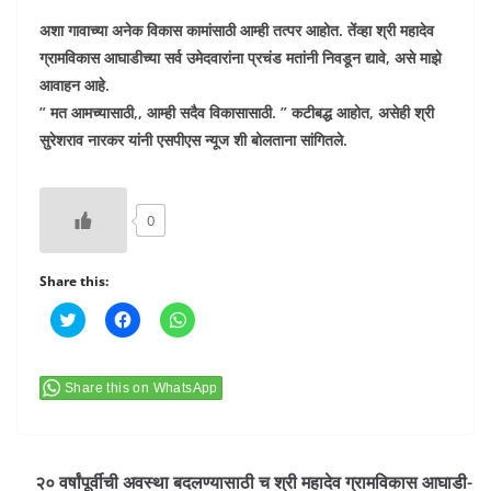
अशा गावाच्या अनेक विकास कामांसाठी आम्ही तत्पर आहोत. तेंव्हा श्री महादेव
ग्रामविकास आघाडीच्या सर्व उमेदवारांना प्रचंड मतांनी निवडून द्यावे, असे माझे
आवाहन आहे.
” मत आमच्यासाठी,, आम्ही सदैव विकासासाठी. ” कटीबद्ध आहोत, असेही श्री
सुरेशराव नारकर यांनी एसपीएस न्यूज शी बोलताना सांगितले.
0
Share this:
C
C
C
l
l
l
i
i
i
c
c
c
k
k
k
t
t
t
Share this on WhatsApp
o
o
o
s
s
s
h
h
h
a
a
a
r
r
r
e
e
e
२० वर्षांपूर्वीची अवस्था बदलण्यासाठी च श्री महादेव ग्रामविकास आघाडी-
o
o
o