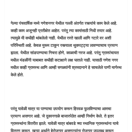
गेल्या पंचवार्षिक मध्ये गणेशनगर येथील गल्ली अंतर्गत रस्त्यांचे काम केले आहे.
काही काम अजूनही प्रतीक्षेत आहेत. परंतु त्या कामांसाठी निधी तयार आहे.
त्यामुळे मी कधीही थांबलेलो नाही. येथील रस्ते खाली आणि गटारे वर अशी
परिस्थिती आहे. केवळ मुरूम टाकून रस्त्याला थुकपट्ट्या लावण्याचाच प्रयत्न
झाला. येथील सांडपाण्याचा निचरा होणे, काळाची गरज आहे. परंतु ग्रामपंचायत
मधील मंडळींनी याबाबत कधीही कटाक्षाने लक्ष घातले नाही. यासाठी गणेश नगर
मधील काही ग्रामस्थ आणि आम्ही सगळ्यांनी श्रमदानाने हे साचलेले पाणी मार्गस्थ
केले होते.
परंतु यावेळी मात्र या पाण्याचा उपयोग करून हिरवळ फुलविण्याचा आमचा
प्रयत्न असणार आहे. जे दुकानगाळे बाजारपेठेत आम्ही निर्माण केले. ते इतर
ग्रामस्थांना वितरीत झाले. यावेळी मात्र बांबवडे च्या स्थानिक ग्रामस्थांना याचे
वितरण करून, खऱ्या अर्थाने बेरोजगार असणाऱ्यांना रोजगार उपलब्ध करून