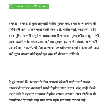
Share this on WhatsApp
बांबवडे : बांबवडे तालुका शाहुवाडी येथील प्रभाग क्र.१ मधील गणेशनगर ची
परिस्थिती खऱ्या अर्थाने बदलण्याची गरज आहे. येथील रस्ते, सांडपाणी, आणि
इतर सुविधा आजही अपूर्ण च आहेत. यासाठी मी स्वत: प्रयत्नशील असून, निधी
आणण्यासाठी सदैव तत्पर आहे. असे मत प्रभाग क्र. १ चे उमेदवार आणि गेली
३० वर्षे या मतदारसंघाची सेवा करण्याचा यशस्वी प्रयत्न त्यांनी केला आहे, असे
श्री सुरेश नारकर यांनी एसपी एस न्यूज शी बोलताना सांगितले.
ते पुढे म्हणाले कि, आजवर नेहमीच गावाच्या सेवेसाठी माझी तयारी असते.
कोणत्याही चांगल्या कामासाठी आम्ही नेहमीच तयार असतो. परंतु काही मंडळी
मात्र नको ते षड्यंत्र करण्याचा नेहमीच प्रयत्न करतात. अशा गोष्टींकडे मी
कधीही लक्ष देत नाही. माझे काम करत रहाणे,हाच माझा स्वभाव आहे.