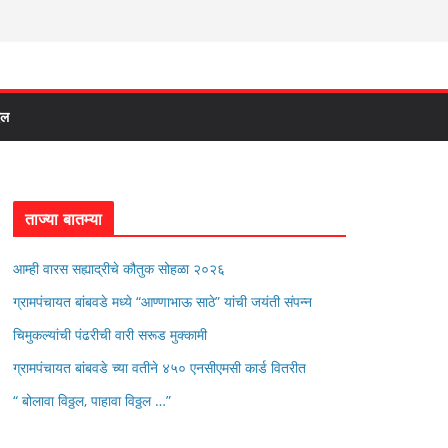
दल
ताज्या बातम्या
आम्ही वारस सह्याद्रीचे कौतुक सोहळा २०२६
ग्रामपंचायत बांबवडे मध्ये “आण्णाभाऊ साठे” यांची जयंती संपन्न
चिमुकल्यांची पंढरीची वारी सरूड मुक्कामी
ग्रामपंचायत बांबवडे च्या वतीने ४५० एनसीएमसी कार्ड वितरीत
“ बोलावा विठ्ठल, पाहावा विठ्ठल …”