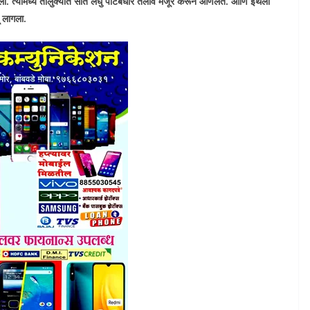
ी केली. त्यामध्ये तालुक्यात सात लघु पाटबंधारे तलाव मंजूर करून आणलेत. आणि इथला
ू लागला.