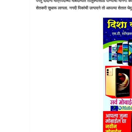
परंतु दादांनी मंत्रिपदाच्या मोबदल्यात तालुक्यासाठी पाण्याची मागण
शेतकरी सुधारू लागला. नगदी पिकांची उत्पादने तो आपल्या शेतात घेव