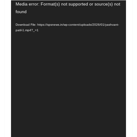
Video
Media error: Format(s) not supported or source(s) not
found
Player
Download File: https://spsnews.in/wp-content/uploads/2026/01/yashvant-
patil-1.mp4?_=1