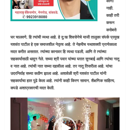
कोणी
नाही.
काही तरी
करून
कसेबसे
घर चालवणे
,
हि त्यांची व्यथा आहे. हे दु:ख शिवसेनेचे माजी तालुका संपर्क प्रमुख
यशवंत पाटील हे एक समाजशील नेतृत्व आहे. ते नेहमीच यथाशक्ती प्रत्येकाला
मदत करीत असतात. त्यांच्या कानावर हि व्यथा पडली
,
आणि ते त्यांच्या
सहकार्यासाठी धावून गेले. सध्या श्री पवार यांच्या घरात सुनबाई आणि त्यांचा नातू
व नात आहे. त्यांची नात सध्या दहावीला आहे. तर नातू तिसरीला आहे. यांचा
उदरनिर्वाह सध्या कठीण झाला आहे. अशावेळी श्री यशवंत पाटील यांनी
सहकार्याचा हात पुढे केला आहे. त्यांनी काही किरण सामान
,
शैक्षणिक साहित्य
,
कपडे अशाप्रकारची मदत केली.
Video
Player