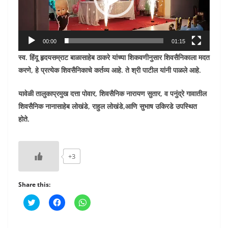
00:00
01:15
स्व. हिंदू हृदयसम्राट बाळासाहेब ठाकरे यांच्या शिकवणीनुसार शिवसैनिकाला मदत
करणे, हे प्रत्येक शिवसैनिकाचे कर्तव्य आहे. ते श्री पाटील यांनी पाळले आहे.
यावेळी तालुकाप्रमुख दत्ता पोवार, शिवसैनिक नारायण सुतार
,
व पनुंद्रे गावातील
शिवसैनिक नानासाहेब लोखंडे
,
राहुल लोखंडे,आणि सुभाष उकिरडे उपस्थित
होते.
+3
Share this:
C
C
C
l
l
l
i
i
i
c
c
c
k
k
k