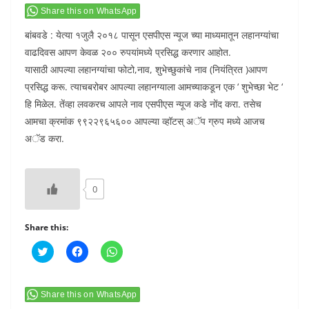
Share this on WhatsApp
बांबवडे : येत्या १जुलै २०१८ पासून एसपीएस न्यूज च्या माध्यमातून लहानग्यांचा
वाढदिवस आपण केवळ २०० रुपयांमध्ये प्रसिद्ध करणार आहोत.
यासाठी आपल्या लहानग्यांचा फोटो,नाव, शुभेच्छुकांचे नाव (नियंत्रित )आपण
प्रसिद्ध करू. त्याचबरोबर आपल्या लहानग्याला आमच्याकडून एक ‘ शुभेच्छा भेट ‘
हि मिळेल. तेंव्हा लवकरच आपले नाव एसपीएस न्यूज कडे नोंद करा. तसेच
आमचा क्रमांक ९९२२९६५६०० आपल्या व्हॉटस् अॅप ग्रुप मध्ये आजच
अॅड करा.
0
Share this:
C
C
C
l
l
l
i
i
i
c
c
c
k
k
k
t
t
t
Share this on WhatsApp
o
o
o