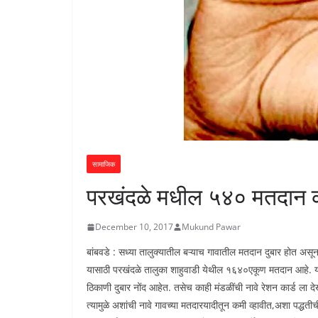
सामाजिक
परखंदळे मधील ५४० मतदान क
December 10, 2017
Mukund Pawar
बांबवडे : सध्या तालुक्यातील बऱ्याच गावातील मतदान दुबार होत अस
यासाठी परखंदळे तालुका शाहुवाडी येथील १६४०एकूण मतदान आहे. याप
ठिकाणी दुबार नोंद आहेत. तसेच काही मंडळींची नावे रेशन कार्ड ला द
त्यामुळे अशांची नावे गावच्या मतदारयादीतून कमी व्हावीत,अशा पद्ध