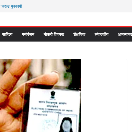
ी सरूड मुक्कामी
ार्यकर्ते कॉंग्रेस च्या वाटेवर
 प्रवेश भविष्याला समोर ठेवून ?
 कौतुक सोहळा २०२६
े “आण्णाभाऊ साठे” यांची जयंती संपन्न
साहित्य
मनोरंजन
नोकरी विषयक
शैक्षणिक
संपादकीय
आमच्याबद्