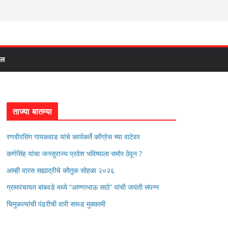
दल
ताज्या बातम्या
रणवीरसिंग गायकवाड यांचे कार्यकर्ते कॉंग्रेस च्या वाटेवर
कर्णसिंह यांचा जनसुराज्य प्रवेश भविष्याला समोर ठेवून ?
आम्ही वारस सह्याद्रीचे कौतुक सोहळा २०२६
ग्रामपंचायत बांबवडे मध्ये “आण्णाभाऊ साठे” यांची जयंती संपन्न
चिमुकल्यांची पंढरीची वारी सरूड मुक्कामी