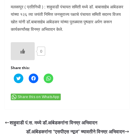
मलकापूर ( प्रतिनिधी ) : शाहुवाडी पंचायत समिती मध्ये डॉ. बाबासाहेब आंबेडकर
यांच्या १२६ व्या जयंती निमित्त जनसुराज्य पक्षाचे पंचायत समिती सदस्य विजय
खोत यांनी डॉ.बाबासाहेब आंबेडकर यांच्या पुतळ्यास पुष्पहार अर्पण करून
कार्यकर्त्यांसह विनम्र अभिवादन केले.
0
Share this:
C
C
C
l
l
l
i
i
i
c
c
c
k
k
k
t
t
t
Share this on WhatsApp
o
o
o
s
s
s
h
h
h
a
a
a
r
r
r
e
e
e
शाहुवाडी पं.स. मध्ये डॉ.आंबेडकरांना विनम्र अभिवादन
o
o
o
n
n
n
डॉ.आंबेडकरांना “एसपीएस न्यूज” च्यावतीने विनम्र अभिवादन
T
F
W