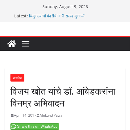
Skip
Sunday, August 9, 2026
to
Latest:
चिमुकल्यांची पंढरीची वारी सरूड मुक्कामी
content
रणवीरसिंग गायकवाड यांचे कार्यकर्ते कॉंग्रेस च्या वाटेवर
कर्णसिंह यांचा जनसुराज्य प्रवेश भविष्याला समोर ठेवून ?
आम्ही वारस सह्याद्रीचे कौतुक सोहळा २०२६
ग्रामपंचायत बांबवडे मध्ये “आण्णाभाऊ साठे” यांची जयंती संपन्न
सामाजिक
विजय खोत यांचे डॉ. आंबेडकरांना
विनम्र अभिवादन
April 14, 2017
Mukund Pawar
Share this on WhatsApp