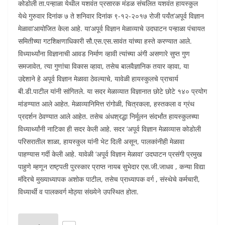
कोडोली ता.पन्हाळा येथील यशवंत प्रसारक मंडळ संचलित यशवंत हायस्कुल
येथे गुरुवार दिनांक ७ ते शनिवार दिनांक ९-१२-२०१७ रोजी पर्यंत’अपूर्व विज्ञान
मेळावा’आयोजित केला आहे. या’अपूर्व विज्ञान मेळाव्याचे उदघाटन पन्हाळा पंचायत
समितीच्या गटशिक्षणाधिकारी सौ.एस.एस.सावंत यांच्या हस्ते करण्यात आले.
विध्यार्थ्यांना विज्ञानाची आवड निर्माण व्हावी त्यांच्या अंगी असणारे सुप्त गुण
समजावेत, त्या गुणांचा विकास व्हावा, तसेच बालवैज्ञानिक तयार व्हावा, या
उद्देशाने हे अपूर्व विज्ञान मेळावा ठेवल्याचे, यावेळी हायस्कुलचे प्राचार्य
बी.डी.पाटील यांनी सांगितले. या सदर मेळाव्यात विज्ञानात छोटे छोटे १४० प्रयोग
मांडण्यात आले आहेत. मेळाव्यानिमित्त रांगोळी, चित्रकला, हस्तकला व ग्रंथ
प्रदर्शन ठेवण्यात आले आहेत. तसेच अंधश्रद्धा निर्मूलन संदर्भांत हायस्कुलच्या
विध्यार्थ्यांनी नाटिका ही सदर केली आहे. सदर ‘अपूर्व विज्ञान मेळाव्यास कोडोली
परिसरातील शाळा, हायस्कुल यांनी भेट दिली असून, पालकांनीही मेळावा
पाहण्यास गर्दी केली आहे. यावेळी ‘अपूर्व विज्ञान मेळावा’ उदघाटन प्रसंगी प्रमुख
पाहुणे म्हणून राष्ट्पती पुरस्कार प्राप्त नायब सुभेदार एस.जी.जाधव , कन्या विद्या
मंदिरचे मुख्याध्यापक अशोक पाटील, तसेच प्राध्यापक वर्ग , संस्थेचे कर्मचारी,
विध्यार्थी व पालकवर्ग मोठ्या संख्येने उपस्थित होता.