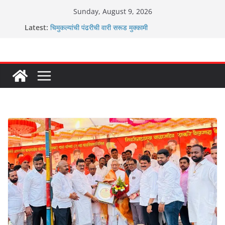
Skip
Sunday, August 9, 2026
to
Latest:
चिमुकल्यांची पंढरीची वारी सरूड मुक्कामी
content
रणवीरसिंग गायकवाड यांचे कार्यकर्ते कॉंग्रेस च्या वाटेवर
कर्णसिंह यांचा जनसुराज्य प्रवेश भविष्याला समोर ठेवून ?
आम्ही वारस सह्याद्रीचे कौतुक सोहळा २०२६
ग्रामपंचायत बांबवडे मध्ये “आण्णाभाऊ साठे” यांची जयंती संपन्न