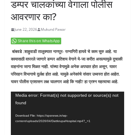
डम्पर चालकांच्या वेगाला पोलीस
आवरणार का?
June 22, 2026
Mukund Pawar
Share this on WhatsApp
बांबवडे :शाहुवाडी तालुक्यात नागपूर- रत्नागिरी हायवे चे काम सुरु आहे. या
कामासाठी वापरले जाणारे डम्पर अतिशय वेगाने ये-जा करीत असल्यामुळे दुचाकी
वाहनांना जागा मिळत नाही. यांच्या वेगामुळे अनेक अपघात होत असून, यावर
परिवहन विभागाचे दुर्लक्ष होत आहे. यामुळे अनेकांचे संसार उध्वस्त होत आहेत.
यावर पोलीस प्रशासन लक्ष घालणार आहे कि नाही
?
हा प्रश्न महत्वाचा आहे.
Video
Media error: Format(s) not supported or source(s) not
found
Player
Download File: https://spsnews.in/wp-
content/uploads/2026/04/DattkrupaHospital.mp4?_=1