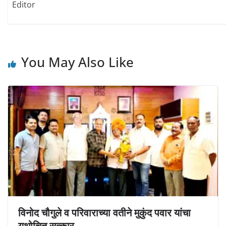
Editor
w
e
e
w
w
w
i
w
w
n
i
i
d
n
n
o
d
d
w
o
o
)
w
w
)
)
You May Also Like
विनोद चौगुले व परिवाराच्या वतीने मुकुंद पवार यांचा
यथोचित सत्कार