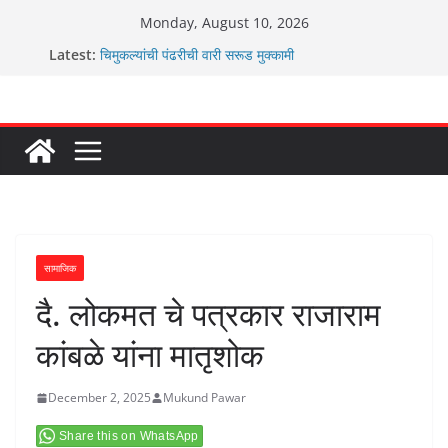
Skip
Monday, August 10, 2026
to
Latest:
चिमुकल्यांची पंढरीची वारी सरूड मुक्कामी
content
रणवीरसिंग गायकवाड यांचे कार्यकर्ते कॉंग्रेस च्या वाटेवर
कर्णसिंह यांचा जनसुराज्य प्रवेश भविष्याला समोर ठेवून ?
आम्ही वारस सह्याद्रीचे कौतुक सोहळा २०२६
ग्रामपंचायत बांबवडे मध्ये “आण्णाभाऊ साठे” यांची जयंती संपन्न
सामाजिक
दै. लोकमत चे पत्रकार राजाराम
कांबळे यांना मातृशोक
December 2, 2025
Mukund Pawar
Share this on WhatsApp