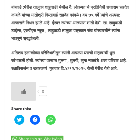
बांबवडे :पेरीड तालुका शाहुवाडी येथील दै. लोकमत चे प्रतिनिधी राजाराम सहदेव
कांबळे यांच्या मातोश्री किसाबाई सहदेव कांबळे ( वय ७५ वर्षे )यांचे अल्पश:
आजाराने निधन झाले आहे. ईश्वर त्यांच्या आत्म्यास शांती देवो. सा. शाहुवाडी
टाईम्स, एसपीएस न्यूज , शाहुवाडी तालुका पत्रकार संघ यांच्यावतीने त्यांना
भावपूर्ण श्रद्धांजली.
अतिशय हलाखीच्या परिस्थितीतून त्यांनी आपल्या घराची मातृत्वाची धुरा
सांभाळली होती. त्यांच्या पश्चात मुलगा , मुलगी, सुना नातवंडे असा परिवार आहे.
रक्षाविसर्जन व उत्तरकार्य गुरुवार दि.४/१२/२०२५ रोजी पेरीड येथे आहे.
0
Share this:
C
C
C
l
l
l
i
i
i
c
c
c
k
k
k
t
t
t
Share this on WhatsApp