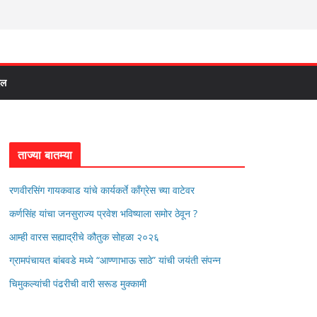
दल
ताज्या बातम्या
रणवीरसिंग गायकवाड यांचे कार्यकर्ते कॉंग्रेस च्या वाटेवर
कर्णसिंह यांचा जनसुराज्य प्रवेश भविष्याला समोर ठेवून ?
आम्ही वारस सह्याद्रीचे कौतुक सोहळा २०२६
ग्रामपंचायत बांबवडे मध्ये “आण्णाभाऊ साठे” यांची जयंती संपन्न
चिमुकल्यांची पंढरीची वारी सरूड मुक्कामी