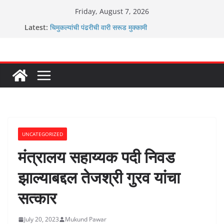
Skip
Friday, August 7, 2026
to
Latest:
चिमुकल्यांची पंढरीची वारी सरूड मुक्कामी
content
रणवीरसिंग गायकवाड यांचे कार्यकर्ते कॉंग्रेस च्या वाटेवर
कर्णसिंह यांचा जनसुराज्य प्रवेश भविष्याला समोर ठेवून ?
आम्ही वारस सह्याद्रीचे कौतुक सोहळा २०२६
ग्रामपंचायत बांबवडे मध्ये “आण्णाभाऊ साठे” यांची जयंती संपन्न
UNCATEGORIZED
मंत्रालय सहाय्यक पदी निवड
झाल्याबद्दल तेजश्री गुरव यांचा
सत्कार
July 20, 2023
Mukund Pawar