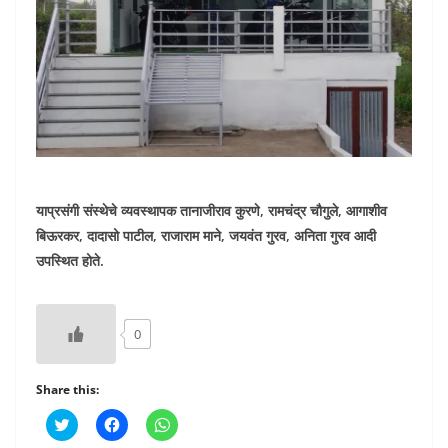
याप्रसंगी संस्थेचे व्यवस्थापक तानाजीराव कुरणे, रामचंद्र चौगुले, आगाशीव
बिऊरकर, दादासो पाटील, राजाराम माने, जयवंत गुरव, अनिता गुरव आदी
उपस्थित होते.
0
Share this:
C
C
C
l
l
l
i
i
i