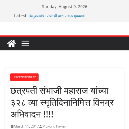
Skip
Sunday, August 9, 2026
to
Latest:
चिमुकल्यांची पंढरीची वारी सरूड मुक्कामी
content
रणवीरसिंग गायकवाड यांचे कार्यकर्ते कॉंग्रेस च्या वाटेवर
कर्णसिंह यांचा जनसुराज्य प्रवेश भविष्याला समोर ठेवून ?
आम्ही वारस सह्याद्रीचे कौतुक सोहळा २०२६
ग्रामपंचायत बांबवडे मध्ये “आण्णाभाऊ साठे” यांची जयंती संपन्न
UNCATEGORIZED
छत्रपती संभाजी महाराज यांच्या
३२८ व्या स्मृतिदिनानिमित्त विनम्र
अभिवादन !!!!
March 11, 2017
Mukund Pawar