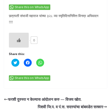
Share this on WhatsApp
छत्रपती संभाजी महाराज यांच्या ३२८ व्या स्मृतिदिनानिमित्त विनम्र अभिवादन
!!!!
0
Share this:
C
C
C
l
l
l
i
i
i
c
c
c
k
k
k
t
t
t
Share this on WhatsApp
o
o
o
s
s
s
h
h
h
a
a
a
r
r
r
e
e
e
फरशी दुरुस्त न केल्यास आंदोलन करु — विजय खोत.
o
o
o
n
n
n
पिशवी जि.प. व पं.स. सदस्यांचा बांबवडेत सत्कार
T
F
W
w
a
h