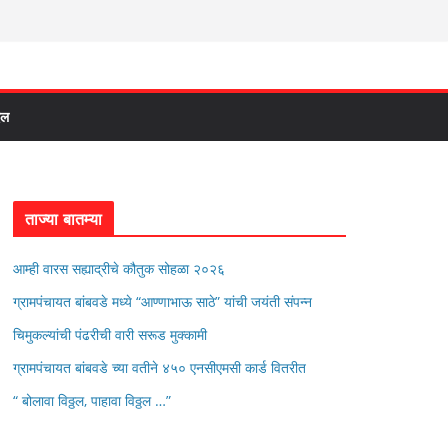
दल
ताज्या बातम्या
आम्ही वारस सह्याद्रीचे कौतुक सोहळा २०२६
ग्रामपंचायत बांबवडे मध्ये “आण्णाभाऊ साठे” यांची जयंती संपन्न
चिमुकल्यांची पंढरीची वारी सरूड मुक्कामी
ग्रामपंचायत बांबवडे च्या वतीने ४५० एनसीएमसी कार्ड वितरीत
“ बोलावा विठ्ठल, पाहावा विठ्ठल …”