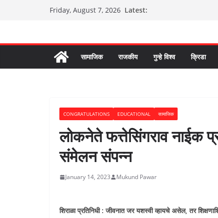
Skip
Latest:
Friday, August 7, 2026
to
content
सामाजिक
राजकीय
गुन्हे विश्व
क्रिडा
CONGRATULATIONS
EDUCATIONAL
सामाजिक
लोकनेते फत्तेसिंगराव नाईक प्रा
संमेलन संपन्न
January 14, 2023
Mukund Pawar
शिराळा प्रतिनिधी : जीवनात जर यशस्वी व्हायचे असेल, तर शिक्षणाशिव