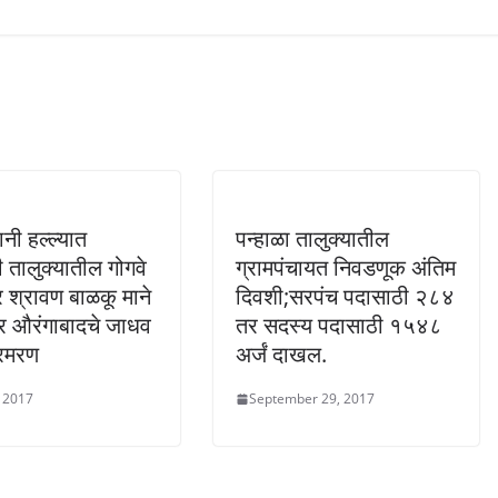
नी हल्ल्यात
पन्हाळा तालुक्यातील
ी तालुक्यातील गोगवे
ग्रामपंचायत निवडणूक अंतिम
्र श्रावण बाळकू माने
दिवशी;सरपंच पदासाठी २८४
र औरंगाबादचे जाधव
तर सदस्य पदासाठी १५४८
ीरमरण
अर्जं दाखल.
, 2017
September 29, 2017