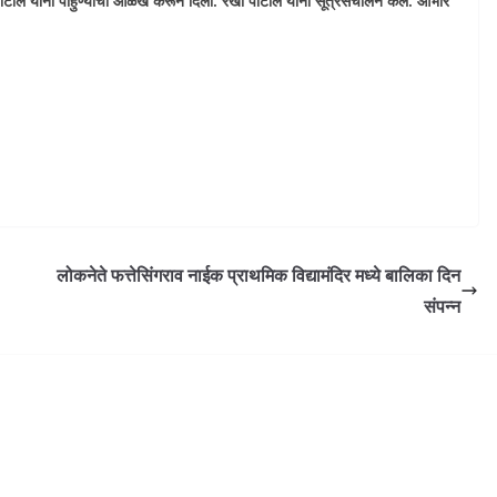
्धन पाटील यांनी पाहुण्यांची ओळख करून दिली. रेखा पाटील यांनी सूत्रसंचालन केले. आभार
लोकनेते फत्तेसिंगराव नाईक प्राथमिक विद्यामंदिर मध्ये बालिका दिन
संपन्न