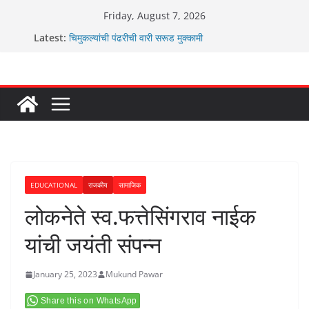
Skip
Friday, August 7, 2026
to
Latest:
चिमुकल्यांची पंढरीची वारी सरूड मुक्कामी
content
रणवीरसिंग गायकवाड यांचे कार्यकर्ते कॉंग्रेस च्या वाटेवर
कर्णसिंह यांचा जनसुराज्य प्रवेश भविष्याला समोर ठेवून ?
आम्ही वारस सह्याद्रीचे कौतुक सोहळा २०२६
ग्रामपंचायत बांबवडे मध्ये “आण्णाभाऊ साठे” यांची जयंती संपन्न
EDUCATIONAL
राजकीय
सामाजिक
लोकनेते स्व.फत्तेसिंगराव नाईक
यांची जयंती संपन्न
January 25, 2023
Mukund Pawar
Share this on WhatsApp