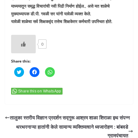
माध्यमातून समृद्ध विचारांची नवी पिढी निर्माण होईल., असे मत शाळेचे
मुख्याध्यापक डी.पी. गवळी सर यांनी यावेळी व्यक्त केले.
यावेळी शाळेचा सर्व शिक्षकवृंद तसेच शिक्षकेतर कर्मचारी उपस्थित होते.
0
Share this:
C
C
C
l
l
l
i
i
i
c
c
c
k
k
k
t
t
t
Share this on WhatsApp
o
o
o
s
s
s
h
h
h
a
a
a
r
r
r
e
e
e
तालुका स्तरीय विज्ञान प्रदर्शन सद्गुरू आश्रम शाळा शिराळा इथ संपन्न
o
o
o
n
n
n
थरथरनाऱ्या हातांनी केले सामान्य व्यक्तिमत्वाने ध्वजारोहण : बांबवडे
T
F
W
w
a
h
ग्रामपंचायत
i
c
a