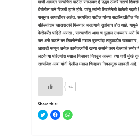
माजी आमदार सत्यजित पाटील सरुडकर हे उद्धव ठाकरे गटाचे शिवसेने
धैर्यशील माने विजयी झाले होते. परंतु त्यांनी शिवसेनेशी केलेली गद्द
पासूनच आघाडीवर आहेत. सत्यजित पाटील यांच्या सद्यस्थितीतील निक
पहिल्यांदाच खासदारकी मिळणार असल्याचे सुतोवाच होत आहे. यामुळे श
फेरीपर्यंत पाहिले असता , सात्याजीत आबा च गुलाल उधळणार असे चित
जर असे घडले तर शिवसेनेची मशाल दुसऱ्यांदा शाहुवाडीत उजळणार , आ
आघाडी म्हणून अनेक कार्यकर्त्यांनी खऱ्या अर्थाने काम केल्याचे समो
लटके या पहिल्यांदा मशाल चिन्हावर निवडून आल्या. त्या जरी मुंबई तून
सत्यजित आबा यांनी देखील मशाल चिन्हावर निवडणूक लढवली आहे. या
+4
Share this:
C
C
C
l
l
l
i
i
i
c
c
c
k
k
k
t
t
t
o
o
o