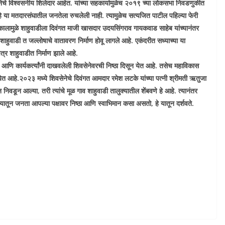
चे विश्वसनीय शिलेदार आहेत. यांच्या सहकार्यामुळेच २०१९ च्या लोकसभा निवडणुकीत
ारी हे या मतदारसंघातील जनतेला रुचलेली नाही. त्यामुळेच सत्यजित पाटील पहिल्या फेरी
ालामुळे शाहुवाडीला दिवंगत माजी खासदार उदयसिंगराव गायकवाड साहेब यांच्यानंतर
ाहुवाडी त जल्लोषाचे वातावरण निर्माण होवू लागले आहे. एकंदरीत सध्याच्या या
्र शाहुवाडीत निर्माण झाले आहे.
णि कार्यकर्त्यांनी दाखवलेली शिवसेनेवरची निष्ठा दिसून येत आहे. तसेच महाविकास
र येत आहे.२०२३ मध्ये शिवसेनेचे दिवंगत आमदार रमेश लटके यांच्या पत्नी श्रीमती ऋतुजा
 निवडून आल्या, तरी त्यांचे मूळ गाव शाहुवाडी तालुक्यातील शेंबवणे हे आहे. त्यानंतर
तून जनता आपल्या पक्षावर निष्ठा आणि स्वाभिमान कसा असतो, हे यातून दर्शवते.