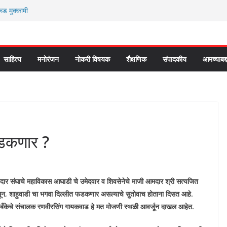
रूड मुक्कामी
कर्ते कॉंग्रेस च्या वाटेवर
वेश भविष्याला समोर ठेवून ?
तुक सोहळा २०२६
आण्णाभाऊ साठे” यांची जयंती संपन्न
साहित्य
मनोरंजन
नोकरी विषयक
शैक्षणिक
संपादकीय
आमच्याबद्
फडकणार ?
ार संघाचे महाविकास आघाडी चे उमेदवार व शिवसेनेचे माजी आमदार श्री सत्यजित
असून, शाहुवाडी चा भगवा दिल्लीत फडकणार असल्याचे सुतोवाच होताना दिसत आहे.
ी बँकेचे संचालक रणवीरसिंग गायकवाड हे मत मोजणी स्थळी आवर्जून दाखल आहेत.