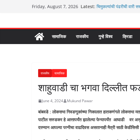
Skip
Latest:
चिमुकल्यांची पंढरीची वारी स
Friday, August 7, 2026
to
रणवीरसिंग गायकवाड यांचे कार्य
कर्णसिंह यांचा जनसुराज्य प्र
content
आम्ही वारस सह्याद्रीचे कौ
ग्रामपंचायत बांबवडे मध्ये “
सामाजिक
राजकीय
गुन्हे विश्व
क्रिडा
राजकीय
सामाजिक
शाहुवाडी चा भगवा दिल्लीत 
June 4, 2024
Mukund Pawar
बांबवडे : लोकसभा निवडणुकांच्या निकालात हातकणंगले लोकसभा मतद
पाटील सरुडकर हे आत्तापर्यंत झालेल्या फेऱ्यापर्यंत आघाडी वर 
दरम्यान आपल्या पत्नीचा वाढदिवस असतानाही मैत्री साठी केडीसिस