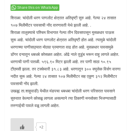
Share this on WhatsApp
शिराळा: चांदोली धरण पाणलोट क्षेत्रात अतिवृष्टी सुरु आहे. गेल्या २४ तासात
१०७ मिलीमीटर पावसाची नोंद वारणावती येथे झाली आहे. .
शिराळा तालुक्याचे पश्चिम विभागात गेल्या तीन दिवसापासून मुसळधार पाऊस
सुरू आहे. चांदोली धरण पाणलोट क्षेत्रात अतिवृष्टी होत आहे. त्यामुळे चांदोली
धरणाच्या पाणीसाठ्यात मोठय़ा प्रमाणात वाढ होत आहे. मुसळधार पावसामुळे
डोंगर दऱ्यातून धबधबे कोसळत आहेत. ओढे नाले तुडुंब भरून वाहू लागले आहेत.
धरणाची पाणी पातळी. ५९६.९० मिटर झाली आहे. तर पाणी साठा १०.९५
टीएमसी झाला. तर टक्केवारी ३१.८३ आहे. धरणातून ३०० क्युसेक विर्सग वारणा
नदीत सुरू आहे. गेल्या २४ तासात १०७ मिलीमीटर सह एकूण ३१२ मिलीमीटर
पावसाची नोंद झाली.
उखळु( ता.शाहूवाडी) येथील मंडपचा धबधबा चांदोली धरण परिसरात पावसाने
सुरुवात केल्याने कोसळू लागला असल्याने त्या ठिकाणी मनसोक्त भिजण्यासाठी
तरुणाईची पावले वळू लागली आहेत.
+2