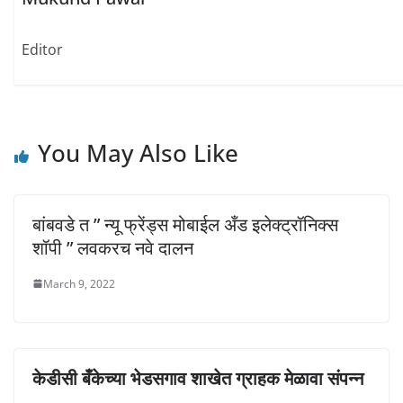
n
n
n
e
n
n
w
e
e
w
w
w
Editor
i
w
w
n
i
i
d
n
n
o
d
d
w
o
o
)
w
w
)
)
You May Also Like
बांबवडे त ” न्यू फ्रेंड्स मोबाईल अँड इलेक्ट्रॉनिक्स
शॉपी ” लवकरच नवे दालन
March 9, 2022
केडीसी बँकेच्या भेडसगाव शाखेत ग्राहक मेळावा संपन्न