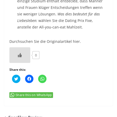
einzige Studium enthält entdeckte, dass Männer
und Frauen klüger Entscheidungen treffen wenn
sie weniger Lösungen.
Was dies bedeutet für das
Liebesleben:
wählen Sie die Dating Prix Fixe,
anstelle der All-you-can-eat Mahlzeit.
Durchsuchen Sie die Originalartikel hier.
0
Share this:
C
C
C
l
l
l
i
i
i
c
c
c
k
k
k
t
t
t
Share this on WhatsApp
o
o
o
s
s
s
h
h
h
a
a
a
r
r
r
e
e
e