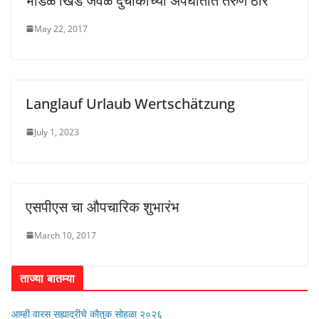
भाडळे खिंड जवळ दुचाकीच्या अपघातात तरुण ठार
May 22, 2017
Langlauf Urlaub Wertschätzung
July 1, 2023
एसपीएस चा औपचारिक शुभारंभ
March 10, 2017
ताज्या बातम्या
आम्ही वारस सह्याद्रीचे कौतुक सोहळा २०२६