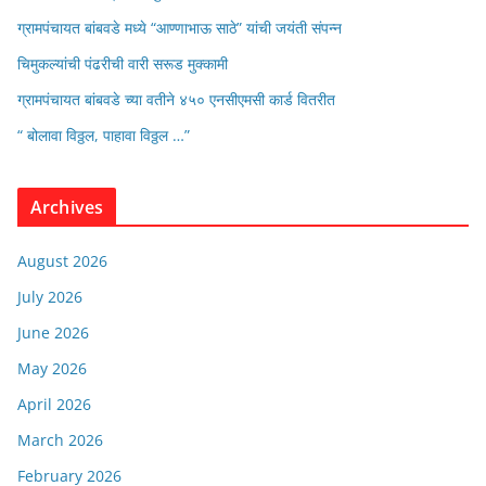
ग्रामपंचायत बांबवडे मध्ये “आण्णाभाऊ साठे” यांची जयंती संपन्न
चिमुकल्यांची पंढरीची वारी सरूड मुक्कामी
ग्रामपंचायत बांबवडे च्या वतीने ४५० एनसीएमसी कार्ड वितरीत
“ बोलावा विठ्ठल, पाहावा विठ्ठल …”
Archives
August 2026
July 2026
June 2026
May 2026
April 2026
March 2026
February 2026