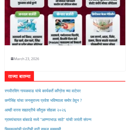
March 23, 2026
ताज्या बातम्या
रणवीरसिंग गायकवाड यांचे कार्यकर्ते कॉंग्रेस च्या वाटेवर
कर्णसिंह यांचा जनसुराज्य प्रवेश भविष्याला समोर ठेवून ?
आम्ही वारस सह्याद्रीचे कौतुक सोहळा २०२६
ग्रामपंचायत बांबवडे मध्ये “आण्णाभाऊ साठे” यांची जयंती संपन्न
चिमुकल्यांची पंढरीची वारी सरूड मुक्कामी