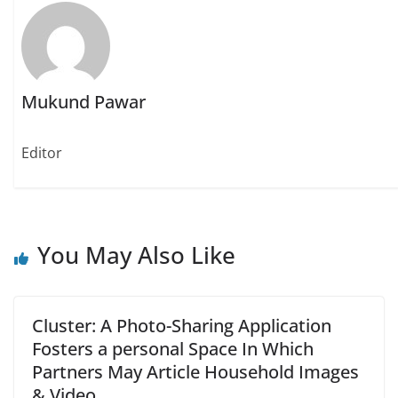
r
o
p
(
k
p
O
(
(
p
O
O
e
p
p
n
e
e
s
n
n
i
s
s
n
i
i
Mukund Pawar
n
n
n
e
n
n
w
e
e
w
w
w
Editor
i
w
w
n
i
i
d
n
n
o
d
d
w
o
o
)
w
w
)
)
You May Also Like
Cluster: A Photo-Sharing Application
Fosters a personal Space In Which
Partners May Article Household Images
& Video