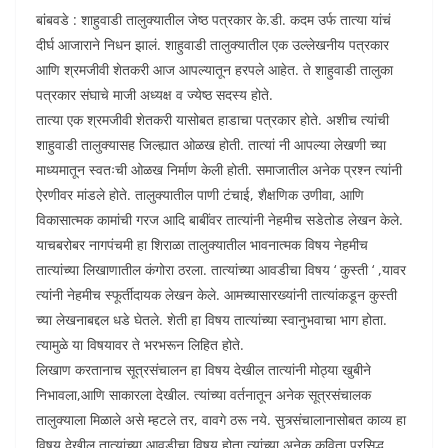
बांबवडे : शाहुवाडी तालुक्यातील जेष्ठ पत्रकार के.डी. कदम उर्फ तात्या यांचं
दीर्घ आजाराने निधन झालं. शाहुवाडी तालुक्यातील एक उल्लेखनीय पत्रकार
आणि श्रमजीवी शेतकरी आज आपल्यातून हरपले आहेत. ते शाहुवाडी तालुका
पत्रकार संघाचे माजी अध्यक्ष व ज्येष्ठ सदस्य होते.
तात्या एक श्रमजीवी शेतकरी यासोबत हाडाचा पत्रकार होते. अशीच त्यांची
शाहुवाडी तालुक्यासह जिल्ह्यात ओळख होती. तात्यां नी आपल्या लेखणी च्या
माध्यमातून स्वतःची ओळख निर्माण केली होती. समाजातील अनेक प्रश्न त्यांनी
ऐरणीवर मांडले होते. तालुक्यातील पाणी टंचाई, शैक्षणिक उणीवा, आणि
विकासात्मक कामांची गरज आदि बाबींवर तात्यांनी नेहमीच सडेतोड लेखन केले.
याचबरोबर नागपंचमी हा शिराळा तालुक्यातील भावनात्मक विषय नेहमीच
तात्यांच्या लिखाणातील कंगोरा ठरला. तात्यांच्या आवडीचा विषय ‘ कुस्ती ‘ ,यावर
त्यांनी नेहमीच स्फूर्तीदायक लेखन केले. आमच्यासारख्यांनी तात्यांकडून कुस्ती
च्या लेखनाबद्दल धडे घेतले. शेती हा विषय तात्यांच्या स्वानुभवाचा भाग होता.
त्यामुळे या विषयावर ते भरभरून लिहित होते.
लिखाण करतानाच सूत्रसंचालन हा विषय देखील तात्यांनी मोठ्या खुबीने
निभावला,आणि साकारला देखील. त्यांच्या वर्तनातून अनेक सूत्रसंचालक
तालुक्याला मिळाले असे म्हटले तर, वावगे ठरू नये. सुत्र्संचालानासोबत काव्य हा
विषय देखील तात्यांच्या आवडीचा विषय होता.त्यांच्या अनेक कविता प्रसिद्ध