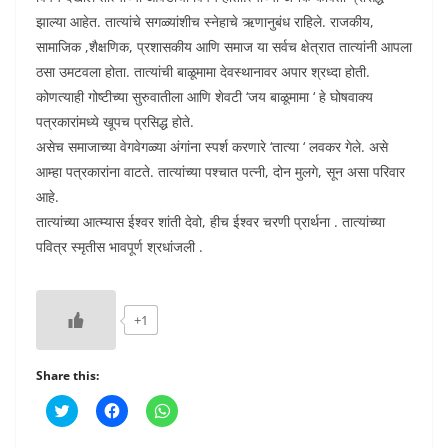
झाल्या आहेत. तात्यांचे सगळ्यांशीच स्नेहाचे ऋणानुबंध राहिले. राजकीय,
सामाजिक ,शैक्षणिक, प्रशासकीय आणि समाज या सर्वच क्षेत्रात तात्यांनी आपला
ठसा उमटवला होता. तात्यांची बाळूमामा देवस्थानावर अपार श्रध्दा होती.
कोणत्याही गोष्टीच्या सुरुवातीला आणि शेवटी ‘जय बाळूमामा ‘ हे घोषवाक्य
पत्रकारांमध्ये खूपच प्रसिद्ध होते.
असेच समाजाच्या वेगवेगळ्या अंगांना स्पर्श करणारे ‘तात्या ‘ लवकर गेले. असे
आम्हा पत्रकारांना वाटते. तात्यांच्या पश्चात पत्नी, दोन मुलगे, सून असा परिवार
आहे.
तात्यांच्या आत्म्यास ईश्वर शांती देवो, हीच ईश्वर चरणी प्रार्थना . तात्यांच्या
पवित्र स्मृतीस भावपूर्ण श्रधांजली .
+1
Share this:
C
C
C
l
l
l
i
i
i
c
c
c