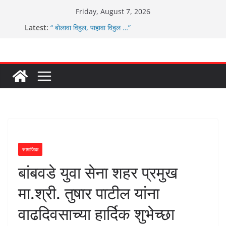
Skip
Friday, August 7, 2026
to
Latest:
“ बोलावा विठ्ठल, पाहावा विठ्ठल …”
content
आम्ही वारस सह्याद्रीचे कौतुक सोहळा २०२६
ग्रामपंचायत बांबवडे मध्ये “आण्णाभाऊ साठे” यांची जयंती संपन्न
चिमुकल्यांची पंढरीची वारी सरूड मुक्कामी
ग्रामपंचायत बांबवडे च्या वतीने ४५० एनसीएमसी कार्ड वितरीत
सामाजिक
बांबवडे युवा सेना शहर प्रमुख
मा.श्री. तुषार पाटील यांना
वाढदिवसाच्या हार्दिक शुभेच्छा