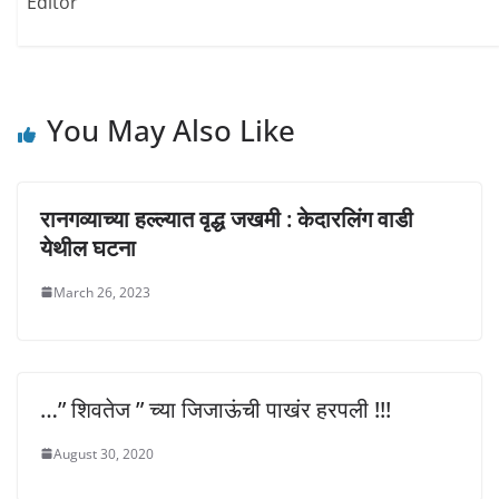
d
n
n
Editor
o
d
d
w
o
o
)
w
w
)
)
You May Also Like
रानगव्याच्या हल्ल्यात वृद्ध जखमी : केदारलिंग वाडी
येथील घटना
March 26, 2023
…” शिवतेज ” च्या जिजाऊंची पाखंर हरपली !!!
August 30, 2020