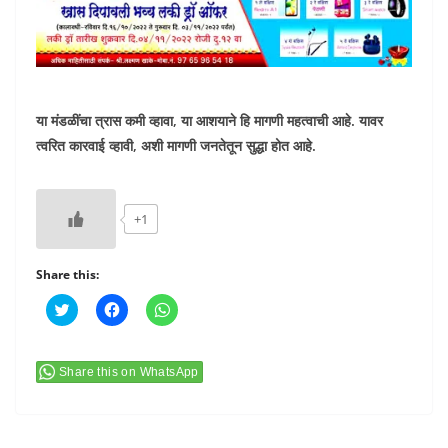
या मंडळींचा त्रास कमी व्हावा, या आशयाने हि मागणी महत्वाची आहे. यावर
त्वरित कारवाई व्हावी, अशी मागणी जनतेतून सुद्धा होत आहे.
+1
Share this:
C
C
C
l
l
l
i
i
i
c
c
c
k
k
k
t
t
t
Share this on WhatsApp
o
o
o
s
s
s
h
h
h
a
a
a
r
r
r