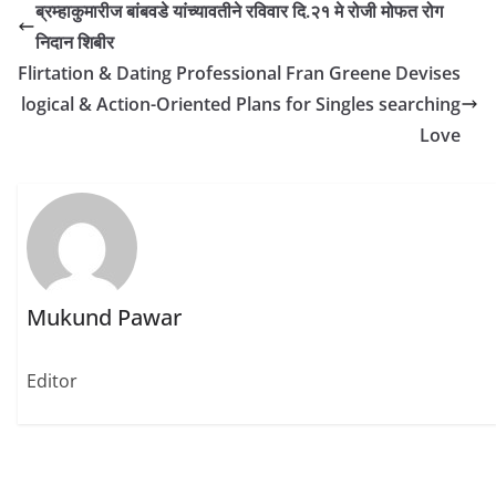
e
e
e
ब्रम्हाकुमारीज बांबवडे यांच्यावतीने रविवार दि.२१ मे रोजी मोफत रोग
o
o
o
n
n
n
निदान शिबीर
T
F
W
w
a
h
Flirtation & Dating Professional Fran Greene Devises
i
c
a
t
e
t
logical & Action-Oriented Plans for Singles searching
t
b
s
e
o
A
r
o
p
Love
(
k
p
O
(
(
p
O
O
e
p
p
n
e
e
s
n
n
i
s
s
n
i
i
n
n
n
e
n
n
w
e
e
w
w
w
Mukund Pawar
i
w
w
n
i
i
d
n
n
o
d
d
w
o
o
Editor
)
w
w
)
)