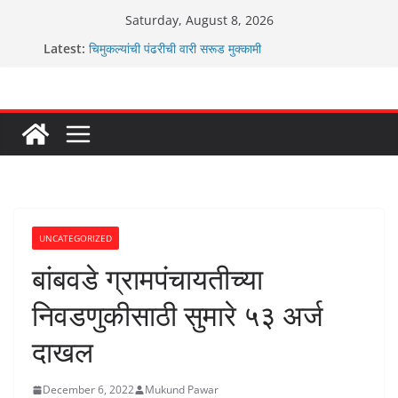
Skip
Saturday, August 8, 2026
ग्रामपंचायत बांबवडे मध्ये “आण्णाभाऊ साठे” यांची जयंती संपन्न
to
Latest:
चिमुकल्यांची पंढरीची वारी सरूड मुक्कामी
content
रणवीरसिंग गायकवाड यांचे कार्यकर्ते कॉंग्रेस च्या वाटेवर
कर्णसिंह यांचा जनसुराज्य प्रवेश भविष्याला समोर ठेवून ?
आम्ही वारस सह्याद्रीचे कौतुक सोहळा २०२६
UNCATEGORIZED
बांबवडे ग्रामपंचायतीच्या
निवडणुकीसाठी सुमारे ५३ अर्ज
दाखल
December 6, 2022
Mukund Pawar