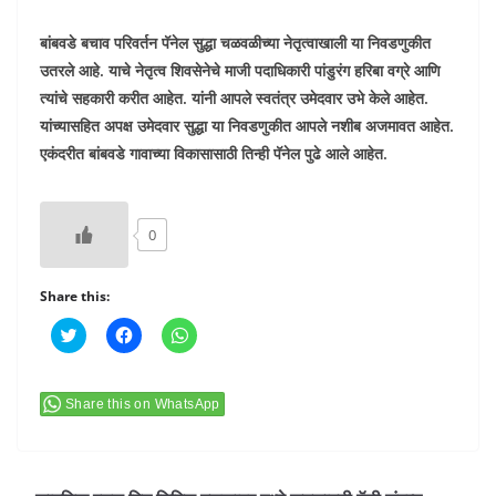
बांबवडे बचाव परिवर्तन पॅनेल सुद्धा चळवळीच्या नेतृत्वाखाली या निवडणुकीत
उतरले आहे. याचे नेतृत्व शिवसेनेचे माजी पदाधिकारी पांडुरंग हरिबा वग्रे आणि
त्यांचे सहकारी करीत आहेत. यांनी आपले स्वतंत्र उमेदवार उभे केले आहेत.
यांच्यासहित अपक्ष उमेदवार सुद्धा या निवडणुकीत आपले नशीब अजमावत आहेत.
एकंदरीत बांबवडे गावाच्या विकासासाठी तिन्ही पॅनेल पुढे आले आहेत.
0
Share this:
C
C
C
l
l
l
i
i
i
c
c
c
k
k
k
t
t
t
Share this on WhatsApp
o
o
o
s
s
s
h
h
h
a
a
a
r
r
r
e
e
e