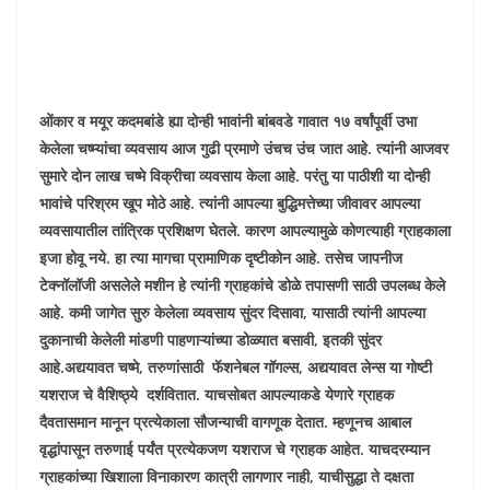
ओंकार व मयूर कदमबांडे ह्या दोन्ही भावांनी बांबवडे गावात १७ वर्षांपूर्वी उभा
केलेला चष्म्यांचा व्यवसाय आज गुढी प्रमाणे उंचच उंच जात आहे. त्यांनी आजवर
सुमारे दोन लाख चष्मे विक्रीचा व्यवसाय केला आहे. परंतु या पाठीशी या दोन्ही
भावांचे परिश्रम खूप मोठे आहे. त्यांनी आपल्या बुद्धिमत्तेच्या जीवावर आपल्या
व्यवसायातील तांत्रिक प्रशिक्षण घेतले. कारण आपल्यामुळे कोणत्याही ग्राहकाला
इजा होवू नये. हा त्या मागचा प्रामाणिक दृष्टीकोन आहे. तसेच जापनीज
टेक्नॉलॉजी असलेले मशीन हे त्यांनी ग्राहकांचे डोळे तपासणी साठी उपलब्ध केले
आहे. कमी जागेत सुरु केलेला व्यवसाय सुंदर दिसावा
,
यासाठी त्यांनी आपल्या
दुकानाची केलेली मांडणी पाहणाऱ्यांच्या डोळ्यात बसावी
,
इतकी सुंदर
आहे.अद्ययावत चष्मे, तरुणांसाठी फॅशनेबल गॉगल्स, अद्ययावत लेन्स या गोष्टी
यशराज चे वैशिष्ठ्ये दर्शवितात. याचसोबत आपल्याकडे येणारे ग्राहक
दैवतासमान मानून प्रत्येकाला सौजन्याची वागणूक देतात. म्हणूनच आबाल
वृद्धांपासून तरुणाई पर्यंत प्रत्येकजण यशराज चे ग्राहक आहेत. याचदरम्यान
ग्राहकांच्या खिशाला विनाकारण कात्री लागणार नाही, याचीसुद्धा ते दक्षता