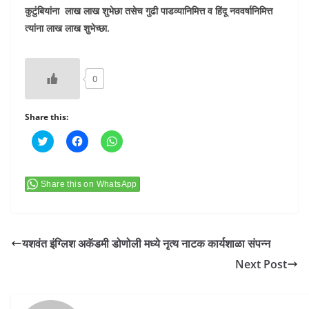
कुटुंबियांना लाख लाख शुभेछा तसेच गुढी पाडव्यानिमित्त व हिंदू नववर्षानिमित्त
त्यांना लाख लाख शुभेच्छा.
0
Share this:
C
C
C
l
l
l
i
i
i
c
c
c
k
k
k
t
t
t
Share this on WhatsApp
o
o
o
s
s
s
h
h
h
a
a
a
r
r
r
e
e
e
यशवंत इंग्लिश अकॅडमी डोणोली मध्ये नृत्य नाटक कार्यशाळा संपन्न
o
o
o
n
n
n
Next Post
T
F
W
w
a
h
i
c
a
t
e
t
t
b
s