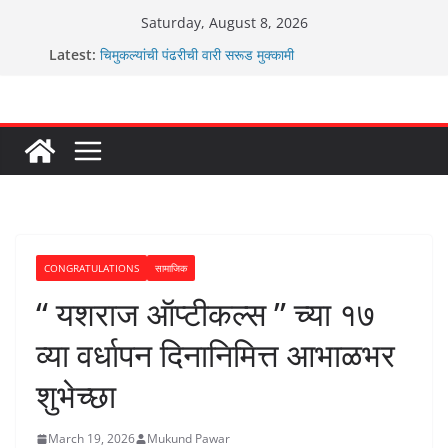
Skip
Saturday, August 8, 2026
to
Latest:
चिमुकल्यांची पंढरीची वारी सरूड मुक्कामी
content
रणवीरसिंग गायकवाड यांचे कार्यकर्ते कॉंग्रेस च्या वाटेवर
कर्णसिंह यांचा जनसुराज्य प्रवेश भविष्याला समोर ठेवून ?
आम्ही वारस सह्याद्रीचे कौतुक सोहळा २०२६
ग्रामपंचायत बांबवडे मध्ये “आण्णाभाऊ साठे” यांची जयंती संपन्न
CONGRATULATIONS
सामाजिक
“ यशराज ऑप्टीकल्स ” च्या १७
व्या वर्धापन दिनानिमित्त आभाळभर
शुभेच्छा
March 19, 2026
Mukund Pawar