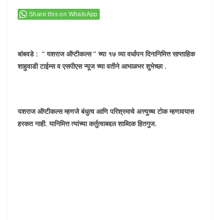
Share this on WhatsApp
बांबवडे : “ यशराज ऑप्टीकल्स ” च्या १७ व्या वर्धापन दिनानिमित्त साप्ताहिक
शाहुवाडी टाईम्स व एसपीएस न्यूज च्या वतीने आभाळभर शुभेच्छा .
यशराज ऑप्टीकल्स म्हणजे बंधुत्व आणि परिश्रमाचे अत्त्युच्च टोक म्हणावयास
हरकत नाही. यानिमित्त त्यांच्या कर्तुत्वाबद्दल शाब्दिक हितगुज.