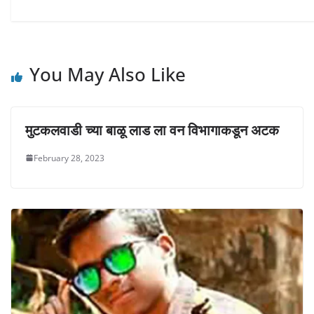
w
w
w
i
w
w
n
i
i
d
n
n
o
d
d
w
o
o
)
w
w
)
)
You May Also Like
मुटकलवाडी च्या बाळू लाड ला वन विभागाकडून अटक
February 28, 2023