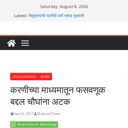
Skip
Saturday, August 8, 2026
to
Latest:
चिमुकल्यांची पंढरीची वारी सरूड मुक्कामी
content
रणवीरसिंग गायकवाड यांचे कार्यकर्ते कॉंग्रेस च्या वाटेवर
कर्णसिंह यांचा जनसुराज्य प्रवेश भविष्याला समोर ठेवून ?
आम्ही वारस सह्याद्रीचे कौतुक सोहळा २०२६
ग्रामपंचायत बांबवडे मध्ये “आण्णाभाऊ साठे” यांची जयंती संपन्न
UNCATEGORIZED
गुन्हे विश्व
करणीच्या माध्यमातून फसवणूक
बद्दल चौघांना अटक
April 6, 2017
Mukund Pawar
Share this on WhatsApp