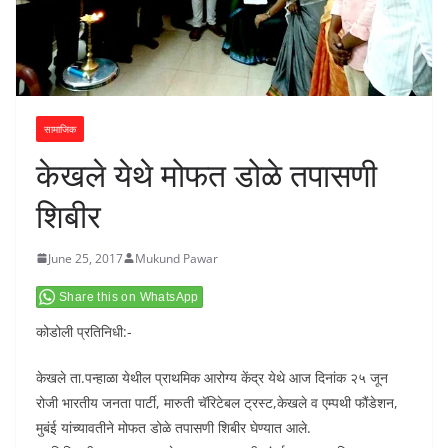
सामाजिक
केखले येथे मोफत डोळे तपासणी
शिबीर
June 25, 2017
Mukund Pawar
Share this on WhatsApp
कोडोली प्रतिनिधी:-
केखले ता.पन्हाळा येथील प्राथमिक आरोग्य केंद्र येथे आज दिनांक २५ जून
रोजी भारतीय जनता पार्टी, मारुती चॅरिटेबल ट्रस्ट,केखले व एम्पथी फौंडेशन,
मुबंई यांच्यावतीने मोफत डोळे तपासणी शिबीर घेण्यात आले.