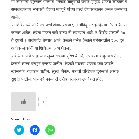
या शिबिराची सुरुवात भाजपचे पन्हाळा-शाहूवाडी संपर्क प्रमुख अजित काटकर व
समाजकल्याण सभापती विशांत महापुरे यांच्या हस्ते दीपप्रज्वलन करून करण्यात
आली.
या शिबिरमध्ये डोळे तपासणी,औषधं उपचार, मोतीबिंदू शस्त्रक्रिया मोफत केल्या
जाणार आहेत, तसेच मोफत चष्मे वाटप ही करण्यात आले. हे शिबीर सकाळी १०
ते दुपारी ३ वाजेपर्यंत घेण्यात आले. केखले तसेच केखले परिसरातील २०० हुन
अधिक लोकांनी या शिबिराचा लाभ घेतला.
यावेळी भाजचे पन्हाळा तालुका अध्यक्ष सुरेश बेंनाडे, उपाध्यक्ष बाबुराव पाटील,
केखले शाखा प्रमुख प्रताप पाटील, केखले गावच्या सरपंच उषा कांबळे,
उपसरपंच राजाराम पाटील, सुरज निकम, मारुती चॅरिटेबल ट्रस्टचे अध्यक्ष
सुशांत पाटील, भाजपचे कार्यकर्ते तसेच ग्रामस्थ उपस्थित होते.
0
Share this:
C
C
C
l
l
l
i
i
i