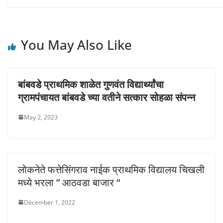
i
w
w
n
i
i
d
n
n
o
d
d
w
o
o
)
w
w
)
)
You May Also Like
बांबवडे प्राथमिक शाळेत गुणवंत विद्यार्थ्यांचा
ग्रामपंचायत बांबवडे च्या वतीने सत्कार सोहळा संपन्न
May 2, 2023
लोकनेते फत्तेसिंगराव नाईक प्राथमिक विद्यालय चिखली
मध्ये भरला ” आठवडा बाजार “
December 1, 2022