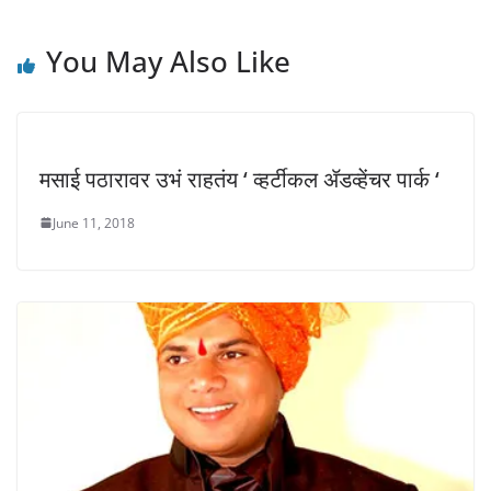
o
d
d
w
o
o
)
w
w
)
)
You May Also Like
मसाई पठारावर उभं राहतंय ‘ व्हर्टीकल ॲडव्हेंचर पार्क ‘
June 11, 2018