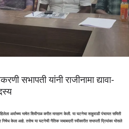
रकरणी सभापती यांनी राजीनामा द्यावा-
दस्य
य महिलेला अर्वाच्च्य भाषेत शिवीगाळ करीत मारहाण केली. या घटनेचा शाहुवाडी पंचायत समिती
ीर निषेध केला आहे. तसेच या घटनेची नैतिक जबाबदारी स्वीकारीत सभापती प्रियांका भोसले