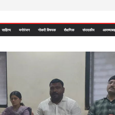
साहित्य
मनोरंजन
नोकरी विषयक
शैक्षणिक
संपादकीय
आमच्याबद्