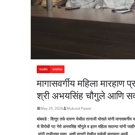
राजकीय
सामाजिक
मागासवर्गीय महिला मारहाण प्
श्री अभयसिंह चौगुले आणि स
May 29, 2026
Mukund Pawar
बांबवडे : शित्तूर तर्फ वारुण येथील तानाजी भोसले यांनी मागासवर्गी
चे विरोधी गट नेते अभयसिंह चौगुले व इतर महिला सदस्या यांनी जाह
यांनी राजीनामा द्यावा
,
अशी मागणी देखील यावेळी करण्यात आली.